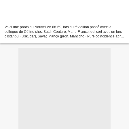
Voici une photo du Nouvel-An 68-69, lors du rév eillon passé avec la
collègue de Céline chez Butch Couture, Marie-France, qui sort avec un turc
d'Istanbul (Usküdar), Savaç Manço (pron. Manccho). Pure coïncidence après
notre séjour à Istanbul ! Une de...