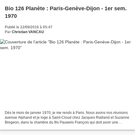
Bio 126 Planète : Paris-Genève-Dijon - 1er sem.
1970
Publié le 22/08/2016 à 05:47
Par
Christian VANCAU
Dès le mois de janvier 1970, je me rends à Paris. Nous avons nos réunions
avenue Alphand et je loge à Saint-Cloud chez Jacques Rialland et Suzanne
Bregeon, dans la chambre du fils Pauwels François qui doit avoir une
vingtaine d'années. Et puis, il y a...