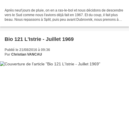
Après neuf jours de pluie, on en a ras-le-bol et nous décidons de descendre
vers le Sud comme nous l'avions déjà fait en 1967. Et du coup, il fait plus
beau. Nous repassons à Split, puis peu avant Dubrovnik, nous prenons à
gauche et remontons la vallée...
Bio 121 L'Istrie - Juillet 1969
Publié le 21/08/2016 à 09:36
Par
Christian VANCAU