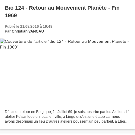
Bio 124 - Retour au Mouvement Planète - Fin
1969
Publié le 21/08/2016 à 19:48
Par
Christian VANCAU
Dès mon retour en Belgique, fin Juillet 69, je suis absorbé par les Ateliers. L'
atelier Pulsar loue un local en ville, à Liège et c'est une étape car nous
avons désormais un lieu D'autres ateliers poussent un peu partout, à L!ège,
à Bruxelles et à Anvers...