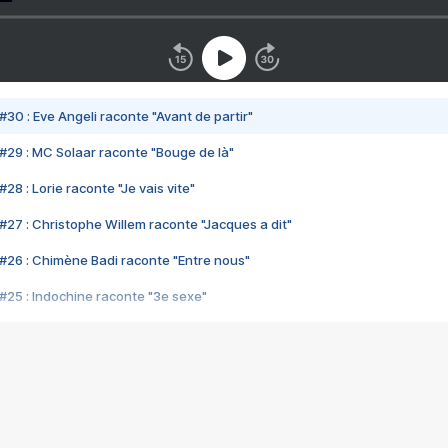
#30 : Eve Angeli raconte "Avant de partir"
#29 : MC Solaar raconte "Bouge de là"
28 : Lorie raconte "Je vais vite"
#27 : Christophe Willem raconte "Jacques a dit"
#26 : Chimène Badi raconte "Entre nous"
#25 : Indochine raconte "3e sexe"
#24 : Zaho raconte "C'est chelou"
#23 : Patrick Bruel raconte "Au café des délices"
#22 : Kyo raconte "Le chemin"
#21 : Nolwenn Leroy raconte "Cassé"