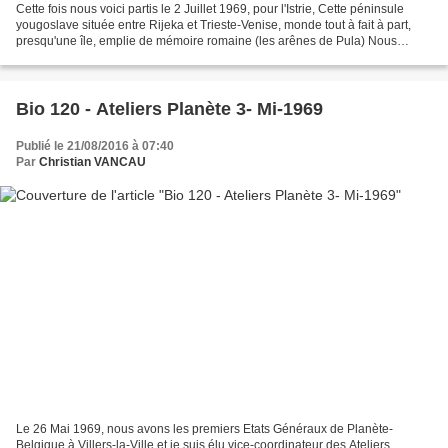
Cette fois nous voici partis le 2 Juillet 1969, pour l'Istrie, Cette péninsule
yougoslave située entre Rijeka et Trieste-Venise, monde tout à fait à part,
presqu'une île, emplie de mémoire romaine (les arênes de Pula) Nous
allons planter notre tente à...
Bio 120 - Ateliers Planète 3- Mi-1969
Publié le 21/08/2016 à 07:40
Par
Christian VANCAU
Le 26 Mai 1969, nous avons les premiers Etats Généraux de Planète-
Belgique à Villers-la-Ville et je suis élu vice-coordinateur des Ateliers