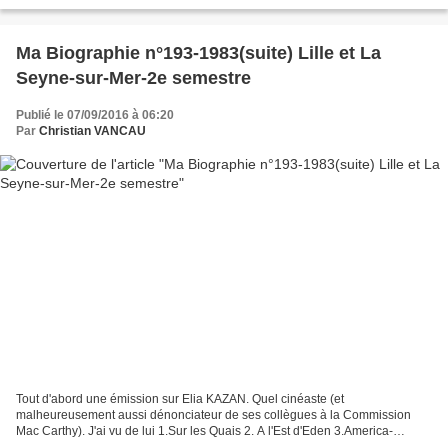
de téléphone privé dans l'annuaire....
Ma Biographie n°193-1983(suite) Lille et La
Seyne-sur-Mer-2e semestre
Publié le 07/09/2016 à 06:20
Par
Christian VANCAU
Tout d'abord une émission sur Elia KAZAN. Quel cinéaste (et
malheureusement aussi dénonciateur de ses collègues à la Commission
Mac Carthy). J'ai vu de lui 1.Sur les Quais 2. A l'Est d'Eden 3.America-
America 4.L'Arrangement 5.Un tramway nommé Désir 6....