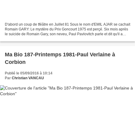
D'abord un coup de tféâtre en Juillet 81 Sous le nom d'EMIL AJAR se cachait
Romain GARY: Le mystère du Prix Goncourt 1975 est perçé. Six mois après
le suicide de Romain Gary, son neveu, Paul Pavlovitch parle et dit qu'il a
servi de couverture, sous le...
Ma Bio 187-Printemps 1981-Paul Verlaine à
Corbion
Publié le 05/09/2016 à 10:14
Par
Christian VANCAU