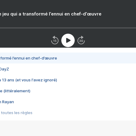
e jeu qui a transformé l’ennui en chef-d’œuvre
nsformé l’ennui en chef-d’œuvre
 DayZ
 a 13 ans (et vous l'avez ignoré)
e (littéralement)
im Rayan
 toutes les règles
s les jeux vidéo
us choquant de Rockstar ? - Le scandale BULLY