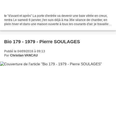
te "d'avant et après" La porte d'entrée va devenir une baie vitrée en creux,
rentra Le samedi 6 janvier, j'en suis déjà à ma 36e séance de chantier, en
plein hiver et dans une maison ouverte à tous les courants d'air. je travaille
au niveau du coin de...
Bio 179 - 1979 - Pierre SOULAGES
Publié le 04/09/2016 à 09:13
Par
Christian VANCAU