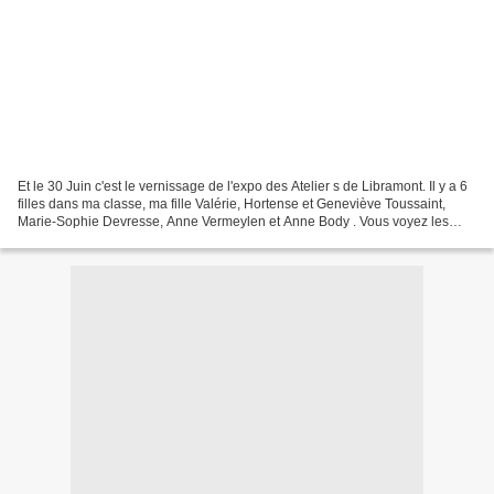
Et le 30 Juin c'est le vernissage de l'expo des Atelier s de Libramont. Il y a 6
filles dans ma classe, ma fille Valérie, Hortense et Geneviève Toussaint,
Marie-Sophie Devresse, Anne Vermeylen et Anne Body . Vous voyez les
filles, je me souviens de vous....