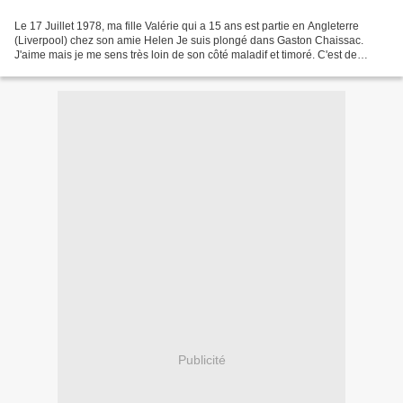
Le 17 Juillet 1978, ma fille Valérie qui a 15 ans est partie en Angleterre
(Liverpool) chez son amie Helen Je suis plongé dans Gaston Chaissac.
J'aime mais je me sens très loin de son côté maladif et timoré. C'est de
Paepe qui me l'a fait connaître Début...
Publicité