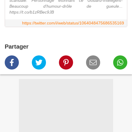
scandale. Personnage étonnant ce Godard-Intelligent-
Beaucoup d'humour-drôle de gueule...
https://t.co/b1zRBec9JB
https://twitter.com/i/web/status/1064048475686535169
Partager