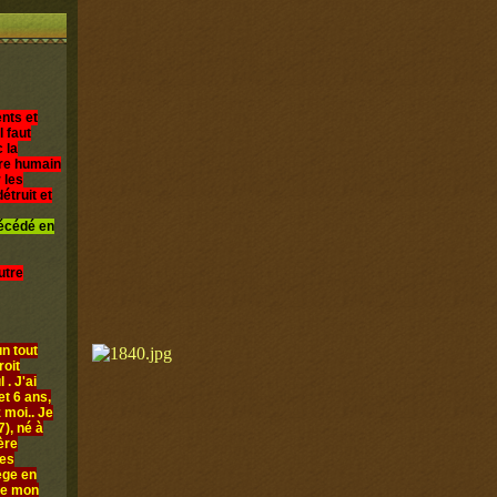
nts et
l faut
 la
être humain
 les
étruit et
décédé en
utre
n tout
roit
 . J'ai
et 6 ans,
 moi.. Je
), né à
ère
les
iège en
ue mon