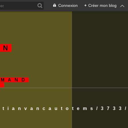
Connexion
+
Créer mon blog
AN
EMAND
S
istianvancautotems/3733