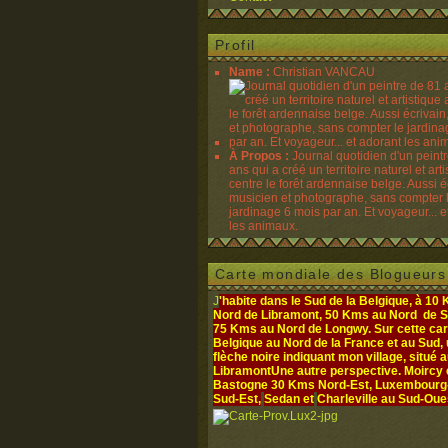
Profil
Name :
Christian VANCAU
À Propos :
Journal quotidien d'un peint
ans qui a créé un territoire naturel et art
centre le forêt ardennaise belge. Aussi é
musicien et photographe, sans compter 
jardinage 6 mois par an. Et voyageur... e
les animaux.
Carte mondiale des Blogueurs
J
'habite dans le Sud de la Belgique, à 10
Nord de Libramont, 50 Kms au Nord de S
75 Kms au Nord de Longwy. Sur cette cart
Belgique au Nord de la France et au Sud,
flèche noire indiquant mon village, situé 
Libramont
Une autre perspective. Moircy
Bastogne 30 Kms Nord-Est, Luxembourg- 
Sud-Est,
Sedan et
Charleville au Sud-Oue