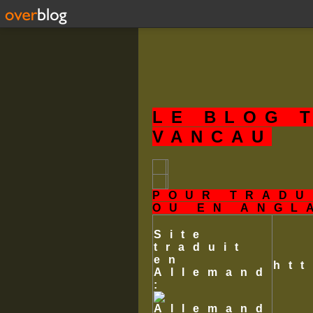
LE BLOG 
VANCAU
POUR TRADU
OU EN ANGL
Site
traduit
en
ht
Allemand
: