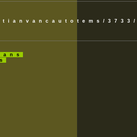
istianvancautotems/3733
ans
es