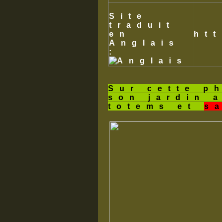
Site
traduit
en
ht
Anglais
:
Sur cette p
son jardin 
totems et
s