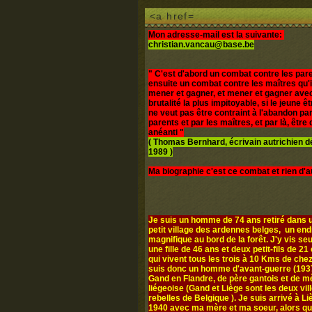
<a href=
Mon adresse-mail est la suivante:
christian.vancau@base.be
" C'est d'abord un combat contre les pare
ensuite un combat contre les maîtres qu'i
mener et gagner, et mener et gagner avec
brutalité la plus impitoyable, si le jeune 
ne veut pas être contraint à l'abandon par
parents et par les maîtres, et par là, être d
anéanti "
( Thomas Bernhard, écrivain autrichien 
1989 )
Ma biographie c'est ce combat et rien d'a
Je suis un homme de 74 ans retiré dans u
petit village des ardennes belges, un end
magnifique au bord de la forêt. J'y vis seul
une fille de 46 ans et deux petit-fils de 21 
qui vivent tous les trois à 10 Kms de chez
suis donc un homme d'avant-guerre (1937
Gand en Flandre, de père gantois et de m
liégeoise (Gand et Liège sont les deux vil
rebelles de Belgique ). Je suis arrivé à L
1940 avec ma mère et ma soeur, alors q