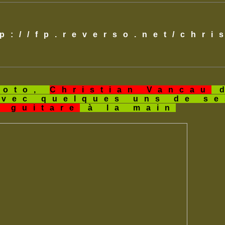
tp://fp.reverso.net/chr
hoto,
Christian Vancau
d
avec quelques uns de s
a guitare
à la main