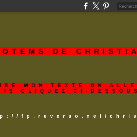
TOTEMS DE CHRISTI
IRE MON TEXTE DN ALL
AIS CLIQUEZ CI-DESSOU
tp://fp.reverso.net/chr