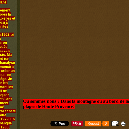
 dans
llement
près la
uxelles et
écu à
anités
 1962, ai
e
ur en
e. Je
 savais
iste. Ma
rd ton
chanalyse
ommencé à
 créer un
que, ce
iège. Je
r les
rmant les
Il ne
nquier
nt 8 ans
Où sommes-nous ? Dans la montagne ou au bord de la 
amont,
plages de Haute Provence!
mmé
'ai acheté
oire
n 1979. En
 banque
Repost
0
 1983,