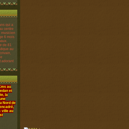
re de 81
istique au
crivain,
le
t adorant
 Kms au
edan et
e, la
 une
au Nord de
 encadré,
ville au
st