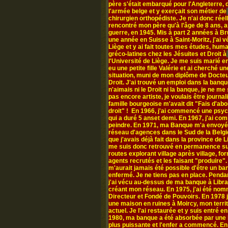
père s'était embarqué pour l'Angleterre,
l'armée belge et y exerçait son métier de
chirurgien orthopédiste. Je n'ai donc rée
rencontré mon père qu'à l'âge de 8 ans, a
guerre, en 1945. Mis à part 2 années à Br
une année en Suisse à Saint-Moritz, j'ai v
Liège et y ai fait toutes mes études, hum
gréco-latines chez les Jésuites et Droit à
l'Université de Liège. Je me suis marié en
eu une petite fille Valérie et ai cherché un
situation, muni de mon diplôme de Docte
Droit. J'ai trouvé un emploi dans la banqu
n'aimais ni le Droit ni la banque, je ne me
pas encore artiste, je voulais être journal
famille bourgeoise m'avait dit "Fais d'abo
droit" ! En 1966, j'ai commencé une psy
qui a duré 5 anset demi. En 1967, j'ai c
peindre. En 1971, ma Banque m'a envoyé
réseau d'agences dans le Sud de la Belgi
que j'avais déjà fait dans la province de L
me suis donc retrouvé en permanence su
routes explorant village après village, fo
agents recrutés et les faisant "produire". 
m'aurait jamais été possible d'être un ba
enfermé. Je ne tiens pas en place. Penda
j'ai vécu au-dessus de ma banque à Libr
créant mon réseau. En 1975, j'ai été no
Directeur et Fondé de Pouvoirs. En 1978 j
une maison en ruines à Moircy, mon territ
actuel. Je l'ai restaurée et y suis entré e
1980, ma banque a été absorbée par une
plus puissante et l'enfer a commencé. En