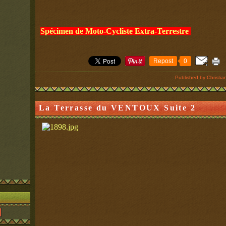
Spécimen de Moto-Cycliste Extra-Terrestre
Repost
0
Published by Christ
La Terrasse du VENTOUX Suite 2