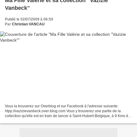
Ma Fille Valérie et sa collection "Vazizie
Vanbeck"
Publié le 02/07/2009 à 06:50
Par
Christian VANCAU
Vous la trouverez sur Overblog et sur Facebook à l'adresse suivante:
htpp://vazizievanbeck.over-blog.com Vous y trouverez une partie de la
collection qu'elle est en train de lancer à Saint-Hubert-Belgique, à 9 Kms de
chez moi ; bonnets, écharpes, chapeaux...