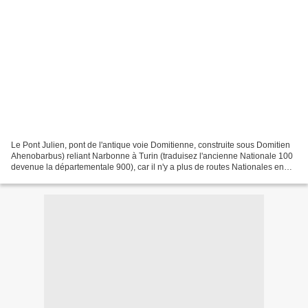
Le Pont Julien, pont de l'antique voie Domitienne, construite sous Domitien
Ahenobarbus) reliant Narbonne à Turin (traduisez l'ancienne Nationale 100
devenue la départementale 900), car il n'y a plus de routes Nationales en
France, à savoir l'axe Cavaillon-Digne...