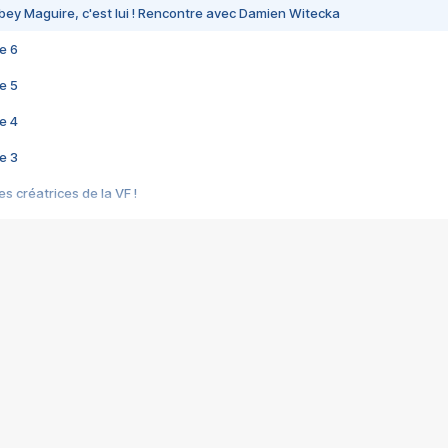
bey Maguire, c'est lui ! Rencontre avec Damien Witecka
e 6
e 5
e 4
e 3
s créatrices de la VF !
e 2
e 1
e Mektoub My Love arrive enfin ! Rencontre avec Shaïn Boumedine et Sal
i : après Toni en famille
elle réalise le bouleversant Dites lui que je l'aime
ais ! Rencontre autour de Vie privée de Rebecca Zlotowski
 de Marguerite, Grave... Rencontre avec Ella Rumpf