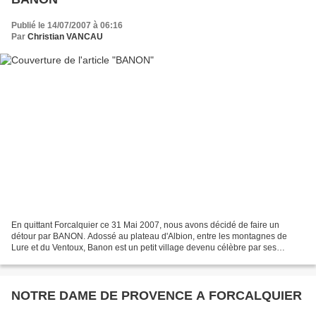
Publié le 14/07/2007 à 06:16
Par
Christian VANCAU
En quittant Forcalquier ce 31 Mai 2007, nous avons décidé de faire un
détour par BANON. Adossé au plateau d'Albion, entre les montagnes de
Lure et du Ventoux, Banon est un petit village devenu célèbre par ses
savoureux petits fromages de chèvre délicatement...
NOTRE DAME DE PROVENCE A FORCALQUIER