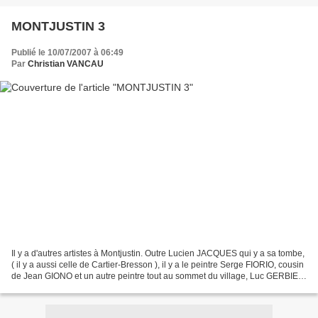
MONTJUSTIN 3
Publié le 10/07/2007 à 06:49
Par
Christian VANCAU
Il y a d'autres artistes à Montjustin. Outre Lucien JACQUES qui y a sa tombe,
( il y a aussi celle de Cartier-Bresson ), il y a le peintre Serge FIORIO, cousin
de Jean GIONO et un autre peintre tout au sommet du village, Luc GERBIER,
qui y vit avec sa...