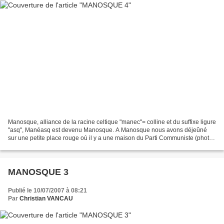
Manosque, alliance de la racine celtique "manec"= colline et du suffixe ligure
"asq", Manéasq est devenu Manosque. A Manosque nous avons déjeûné
sur une petite place rouge où il y a une maison du Parti Communiste (photo
du haut) avec des volets bleus...
MANOSQUE 3
Publié le 10/07/2007 à 08:21
Par
Christian VANCAU