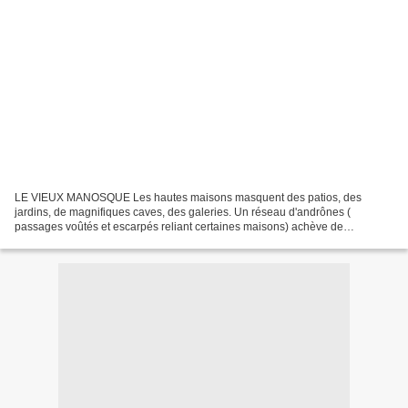
LE VIEUX MANOSQUE Les hautes maisons masquent des patios, des
jardins, de magnifiques caves, des galeries. Un réseau d'andrônes (
passages voûtés et escarpés reliant certaines maisons) achève de
transformer la ville en un labyrinthe où il fait bon se...