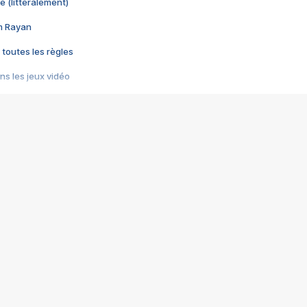
e (littéralement)
im Rayan
 toutes les règles
s les jeux vidéo
us choquant de Rockstar ? - Le scandale BULLY
e plus moche de Steam
du RÊVE tourne au CAUCHEMAR
pendant 8 heures
it… à tort
umiliés par un jeu vidéo
ire - Final Fantasy 8
ti un empire - Age of Empires
story DOFUS