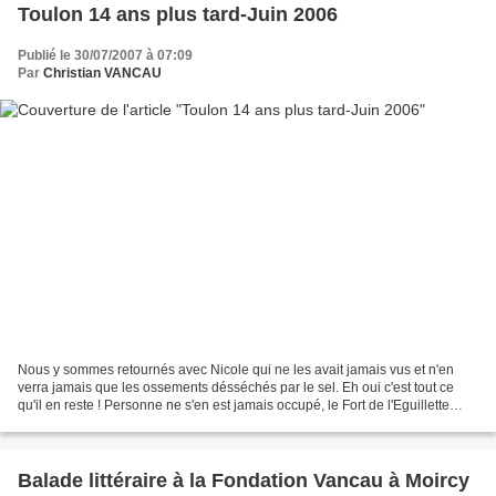
Toulon 14 ans plus tard-Juin 2006
Publié le 30/07/2007 à 07:09
Par
Christian VANCAU
Nous y sommes retournés avec Nicole qui ne les avait jamais vus et n'en
verra jamais que les ossements désséchés par le sel. Eh oui c'est tout ce
qu'il en reste ! Personne ne s'en est jamais occupé, le Fort de l'Eguillette
étant devenu territoire maritime...
Balade littéraire à la Fondation Vancau à Moircy