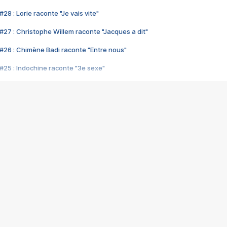
28 : Lorie raconte "Je vais vite"
#27 : Christophe Willem raconte "Jacques a dit"
#26 : Chimène Badi raconte "Entre nous"
#25 : Indochine raconte "3e sexe"
#24 : Zaho raconte "C'est chelou"
#23 : Patrick Bruel raconte "Au café des délices"
#22 : Kyo raconte "Le chemin"
#21 : Nolwenn Leroy raconte "Cassé"
#20 : Patrick Hernandez raconte "Born to be alive"
#19 : Lorie raconte "Près de moi"
#18 : Michael Jones raconte "A nos actes manqués" (avec Jean-Jacque
#17 : Khaled raconte "Aïcha"