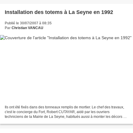
Installation des totems à La Seyne en 1992
Publié le 30/07/2007 à 08:35
Par
Christian VANCAU
Ils ont été fixés dans des tonneaux remplis de mortier. Le chef des travaux,
c'est le concierge du Fort, Robert CUTAYAR, aidé par les ouvriers
techniciens de la Mairie de La Seyne, habitués aussi à monter les décors et
les éclairages du Festival de Théatre...