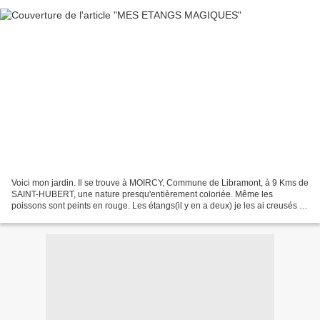
Voici mon jardin. Il se trouve à MOIRCY, Commune de Libramont, à 9 Kms de
SAINT-HUBERT, une nature presqu'entièrement coloriée. Même les
poissons sont peints en rouge. Les étangs(il y en a deux) je les ai creusés à
la bêche, à la pioche et à la main....