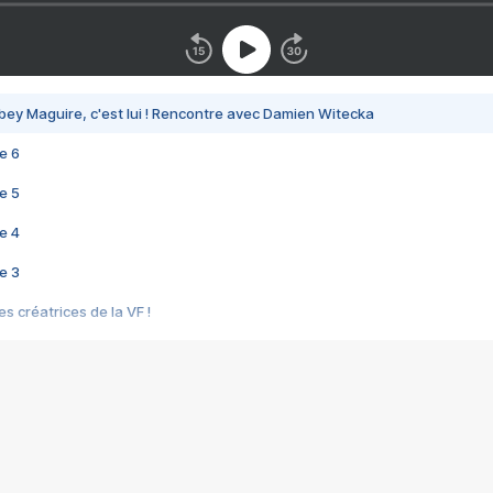
bey Maguire, c'est lui ! Rencontre avec Damien Witecka
e 6
e 5
e 4
e 3
s créatrices de la VF !
e 2
e 1
e Mektoub My Love arrive enfin ! Rencontre avec Shaïn Boumedine et Sal
i : après Toni en famille