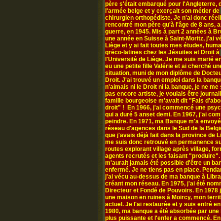
père s'était embarqué pour l'Angleterre,
l'armée belge et y exerçait son métier de
chirurgien orthopédiste. Je n'ai donc rée
rencontré mon père qu'à l'âge de 8 ans, a
guerre, en 1945. Mis à part 2 années à Br
une année en Suisse à Saint-Moritz, j'ai v
Liège et y ai fait toutes mes études, hum
gréco-latines chez les Jésuites et Droit à
l'Université de Liège. Je me suis marié en
eu une petite fille Valérie et ai cherché un
situation, muni de mon diplôme de Docte
Droit. J'ai trouvé un emploi dans la banqu
n'aimais ni le Droit ni la banque, je ne me
pas encore artiste, je voulais être journal
famille bourgeoise m'avait dit "Fais d'abo
droit" ! En 1966, j'ai commencé une psy
qui a duré 5 anset demi. En 1967, j'ai c
peindre. En 1971, ma Banque m'a envoyé
réseau d'agences dans le Sud de la Belgi
que j'avais déjà fait dans la province de L
me suis donc retrouvé en permanence su
routes explorant village après village, fo
agents recrutés et les faisant "produire". 
m'aurait jamais été possible d'être un ba
enfermé. Je ne tiens pas en place. Penda
j'ai vécu au-dessus de ma banque à Libr
créant mon réseau. En 1975, j'ai été no
Directeur et Fondé de Pouvoirs. En 1978 j
une maison en ruines à Moircy, mon territ
actuel. Je l'ai restaurée et y suis entré e
1980, ma banque a été absorbée par une
plus puissante et l'enfer a commencé. En