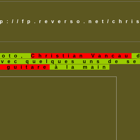
tp://fp.reverso.net/chr
hoto,
Christian Vancau
d
avec quelques uns de s
a guitare
à la main