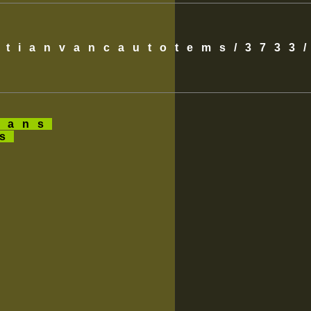
istianvancautotems/3733
ans
es