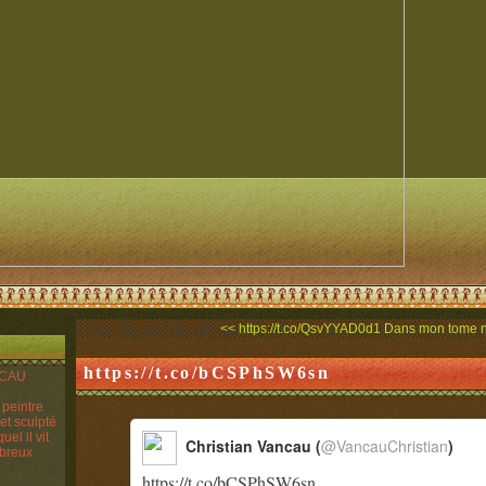
<< https://t.co/QsvYYAD0d1
Dans mon tome n°
https://t.co/bCSPhSW6sn
ANCAU
n peintre
 et sculpté
el il vit
Christian Vancau (
@VancauChristian
)
mbreux
https://t.co/bCSPhSW6sn