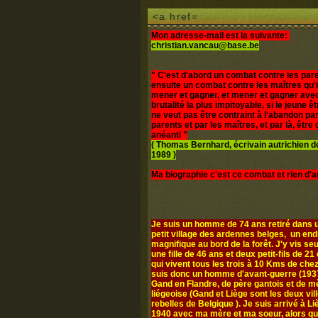
<a href=
Mon adresse-mail est la suivante:
christian.vancau@base.be
" C'est d'abord un combat contre les pare
ensuite un combat contre les maîtres qu'i
mener et gagner, et mener et gagner avec
brutalité la plus impitoyable, si le jeune 
ne veut pas être contraint à l'abandon par
parents et par les maîtres, et par là, être d
anéanti "
( Thomas Bernhard, écrivain autrichien 
1989 )
Ma biographie c'est ce combat et rien d'a
Je suis un homme de 74 ans retiré dans u
petit village des ardennes belges, un end
magnifique au bord de la forêt. J'y vis seul
une fille de 46 ans et deux petit-fils de 21 
qui vivent tous les trois à 10 Kms de chez
suis donc un homme d'avant-guerre (1937
Gand en Flandre, de père gantois et de m
liégeoise (Gand et Liège sont les deux vil
rebelles de Belgique ). Je suis arrivé à L
1940 avec ma mère et ma soeur, alors q