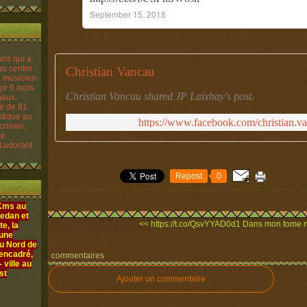
September 15, 2018
Christian Vancau
Christian Vancau shared JP Laixhay's post.
re de 81
istique au
https://www.facebook.com/christian.
crivain,
le
t adorant
Repost
0
 Kms au
edan et
<< https://t.co/QsvYYAD0d1
Dans mon tome n°
e, la
 une
au Nord de
 encadré,
commentaires
ville au
st
Ajouter un commentaire