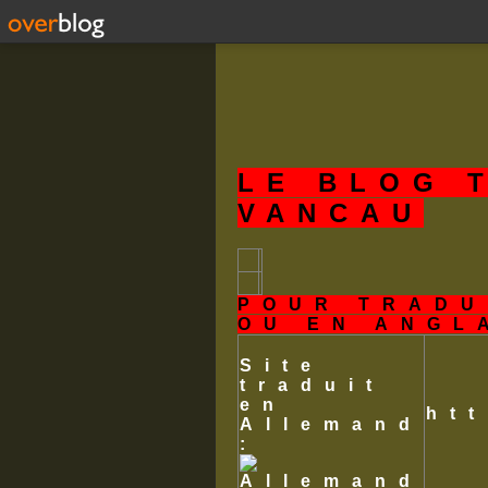
LE BLOG 
VANCAU
POUR TRADU
OU EN ANGL
Site
traduit
en
ht
Allemand
: