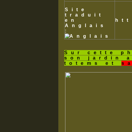
Site
traduit
en
ht
Anglais
:
Sur cette p
son jardin 
totems et
s