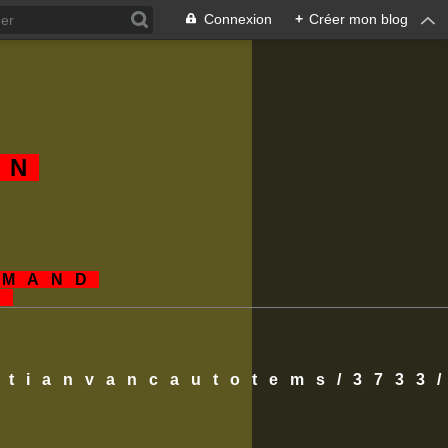
Connexion
+
Créer mon blog
AN
EMAND
S
istianvancautotems/3733