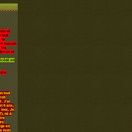
nts et
l faut
 la
être humain
 les
étruit et
décédé en
utre
n tout
roit
 . J'ai
et 6 ans,
 moi.. Je
), né à
ère
les
iège en
ue mon