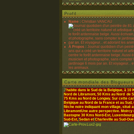
Profil
Name :
Christian VANCAU
À Propos :
Journal quotidien d'un peint
ans qui a créé un territoire naturel et art
centre le forêt ardennaise belge. Aussi é
musicien et photographe, sans compter 
jardinage 6 mois par an. Et voyageur... e
les animaux.
Carte mondiale des Blogueurs
J
'habite dans le Sud de la Belgique, à 10
Nord de Libramont, 50 Kms au Nord de S
75 Kms au Nord de Longwy. Sur cette cart
Belgique au Nord de la France et au Sud,
flèche noire indiquant mon village, situé 
Libramont
Une autre perspective. Moircy
Bastogne 30 Kms Nord-Est, Luxembourg- 
Sud-Est,
Sedan et
Charleville au Sud-Oue