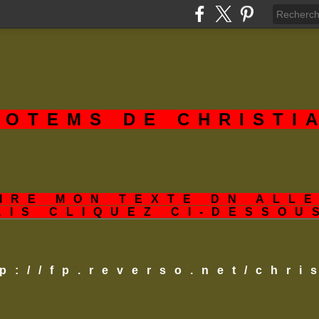
TOTEMS DE CHRISTI
IRE MON TEXTE DN ALL
AIS CLIQUEZ CI-DESSOU
tp://fp.reverso.net/chr