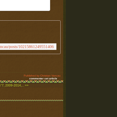
vancau/posts/10215861249551406
Published by Christian Vancau
commenter cet article
…
7, 2009-2014,... >>