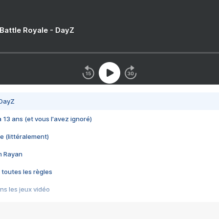
 Battle Royale - DayZ
 DayZ
 a 13 ans (et vous l'avez ignoré)
e (littéralement)
im Rayan
 toutes les règles
s les jeux vidéo
us choquant de Rockstar ? - Le scandale BULLY