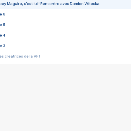
bey Maguire, c'est lui ! Rencontre avec Damien Witecka
e 6
e 5
e 4
e 3
s créatrices de la VF !
e 2
e 1
e Mektoub My Love arrive enfin ! Rencontre avec Shaïn Boumedine et Sal
i : après Toni en famille
elle réalise le bouleversant Dites lui que je l'aime
ais ! Rencontre autour de Vie privée de Rebecca Zlotowski
 de Marguerite, Grave... Rencontre avec Ella Rumpf