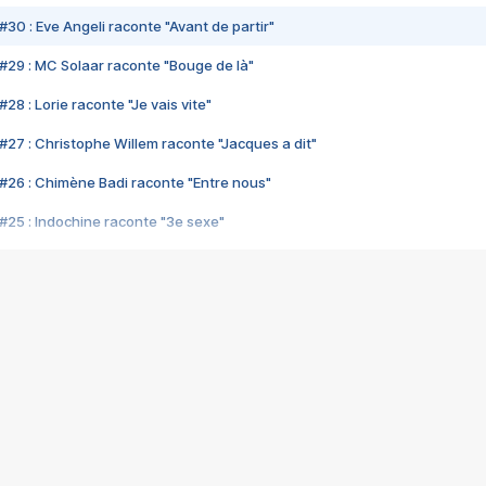
#30 : Eve Angeli raconte "Avant de partir"
#29 : MC Solaar raconte "Bouge de là"
28 : Lorie raconte "Je vais vite"
#27 : Christophe Willem raconte "Jacques a dit"
#26 : Chimène Badi raconte "Entre nous"
#25 : Indochine raconte "3e sexe"
#24 : Zaho raconte "C'est chelou"
#23 : Patrick Bruel raconte "Au café des délices"
#22 : Kyo raconte "Le chemin"
#21 : Nolwenn Leroy raconte "Cassé"
#20 : Patrick Hernandez raconte "Born to be alive"
#19 : Lorie raconte "Près de moi"