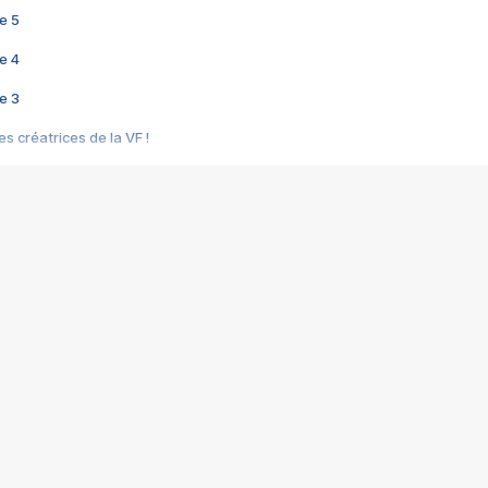
e 5
e 4
e 3
s créatrices de la VF !
e 2
e 1
e Mektoub My Love arrive enfin ! Rencontre avec Shaïn Boumedine et Sal
i : après Toni en famille
elle réalise le bouleversant Dites lui que je l'aime
ais ! Rencontre autour de Vie privée de Rebecca Zlotowski
 de Marguerite, Grave... Rencontre avec Ella Rumpf
 Les Rêveurs, un film intime sur la santé mentale