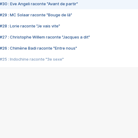
#30 : Eve Angeli raconte "Avant de partir"
#29 : MC Solaar raconte "Bouge de là"
28 : Lorie raconte "Je vais vite"
#27 : Christophe Willem raconte "Jacques a dit"
#26 : Chimène Badi raconte "Entre nous"
#25 : Indochine raconte "3e sexe"
#24 : Zaho raconte "C'est chelou"
#23 : Patrick Bruel raconte "Au café des délices"
#22 : Kyo raconte "Le chemin"
#21 : Nolwenn Leroy raconte "Cassé"
#20 : Patrick Hernandez raconte "Born to be alive"
#19 : Lorie raconte "Près de moi"
#18 : Michael Jones raconte "A nos actes manqués" (avec Jean-Jacque