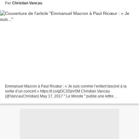
Par
Christian Vancau
Emmanuel Macron à Paul Ricœur : « Je suis comme l’enfant fasciné à la
sortie d’un concert » https://t.co/gDC2Djnr5M Christian Vancau
(@VancauChristian) May 17, 2017 " Le Monde " publie une lettre
d'Emmanuel Macron datée du 15 juillet 1999, adressée au...