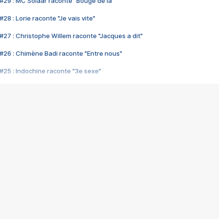
#29 : MC Solaar raconte "Bouge de là"
28 : Lorie raconte "Je vais vite"
#27 : Christophe Willem raconte "Jacques a dit"
#26 : Chimène Badi raconte "Entre nous"
#25 : Indochine raconte "3e sexe"
#24 : Zaho raconte "C'est chelou"
#23 : Patrick Bruel raconte "Au café des délices"
#22 : Kyo raconte "Le chemin"
#21 : Nolwenn Leroy raconte "Cassé"
#20 : Patrick Hernandez raconte "Born to be alive"
#19 : Lorie raconte "Près de moi"
#18 : Michael Jones raconte "A nos actes manqués" (avec Jean-Jacque
#17 : Khaled raconte "Aïcha"