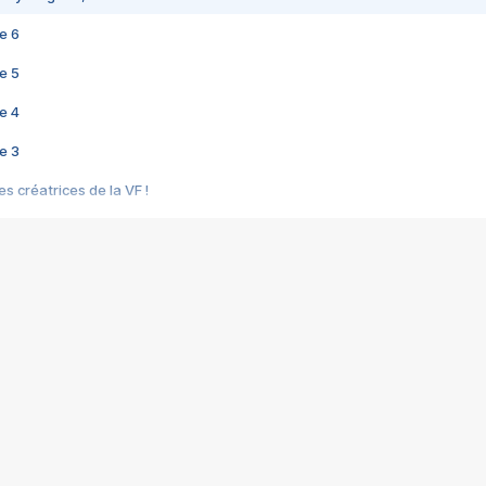
e 6
e 5
e 4
e 3
s créatrices de la VF !
e 2
e 1
e Mektoub My Love arrive enfin ! Rencontre avec Shaïn Boumedine et Sal
i : après Toni en famille
elle réalise le bouleversant Dites lui que je l'aime
ais ! Rencontre autour de Vie privée de Rebecca Zlotowski
 de Marguerite, Grave... Rencontre avec Ella Rumpf