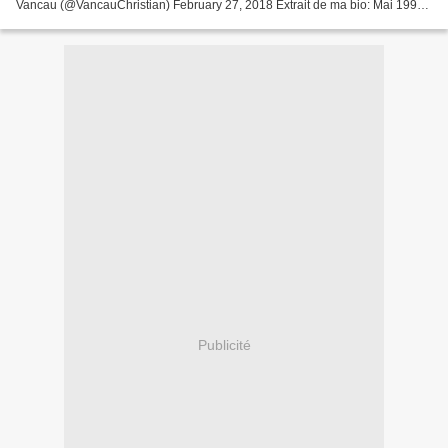
Vancau (@VancauChristian) February 27, 2018 Extrait de ma bio: Mai 1999.
LEOS CARAX. Je regarde un reportage...
Publicité