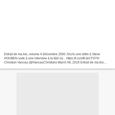
Extrait de ma bio, volume 4-Décembre 2000 J'écris une lettre à Steve
HOUBEN suite à une interview à la télé où... https://t.co/ofKJeCFSYH
Christian Vancau (@VancauChristian) March 06, 2018 Extrait de ma bio,
volume 4-Décembre 2000 J'écris une lettre à...