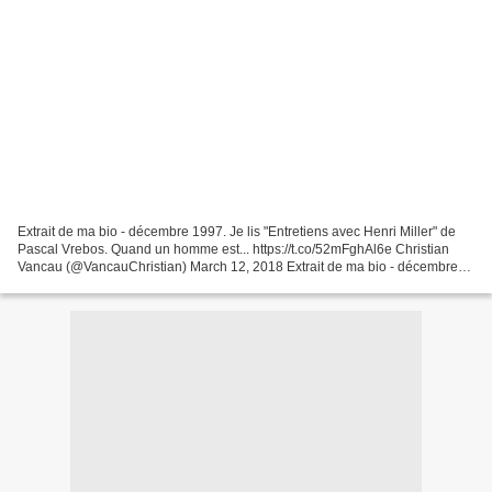
Extrait de ma bio - décembre 1997. Je lis "Entretiens avec Henri Miller" de
Pascal Vrebos. Quand un homme est... https://t.co/52mFghAl6e Christian
Vancau (@VancauChristian) March 12, 2018 Extrait de ma bio - décembre
1997. Je lis "Entretiens avec Henri...