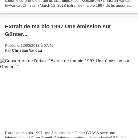
soeur le surprend en train de se... https://t.co/bKG8aiBgPD Christian Vancau
(@VancauChristian) March 12, 2018 Extrait de ma bio 1997. Je lis aussi le
Journal de Julien Green...
Extrait de ma bio 1997 Une émission sur
Günter...
Publié le 12/03/2018 à 07:45
Par
Christian Vancau
Extrait de ma bio 1997 Une émission sur Günter GRASS avec une
intervention de Cohn-Bendit. Günter a appartenu... https://t.co/aGB2bsbrUq