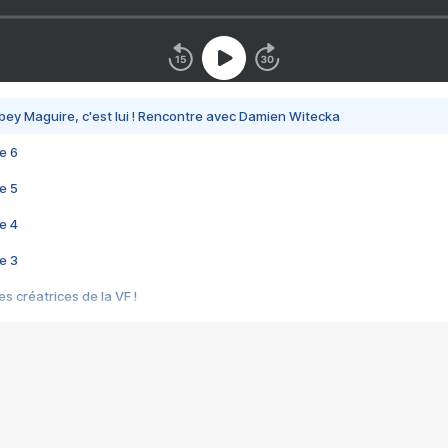
bey Maguire, c'est lui ! Rencontre avec Damien Witecka
e 6
e 5
e 4
e 3
s créatrices de la VF !
e 2
e 1
e Mektoub My Love arrive enfin ! Rencontre avec Shaïn Boumedine et Sal
i : après Toni en famille