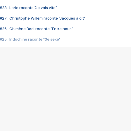
28 : Lorie raconte "Je vais vite"
#27 : Christophe Willem raconte "Jacques a dit"
#26 : Chimène Badi raconte "Entre nous"
#25 : Indochine raconte "3e sexe"
#24 : Zaho raconte "C'est chelou"
#23 : Patrick Bruel raconte "Au café des délices"
#22 : Kyo raconte "Le chemin"
#21 : Nolwenn Leroy raconte "Cassé"
#20 : Patrick Hernandez raconte "Born to be alive"
#19 : Lorie raconte "Près de moi"
#18 : Michael Jones raconte "A nos actes manqués" (avec Jean-Jacque
#17 : Khaled raconte "Aïcha"