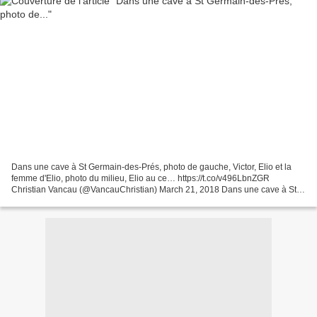
Dans une cave à St Germain-des-Prés, photo de gauche, Victor, Elio et la
femme d'Elio, photo du milieu, Elio au ce… https://t.co/v496LbnZGR
Christian Vancau (@VancauChristian) March 21, 2018 Dans une cave à St
Germain-des-Prés, photo de gauche, Victor,...