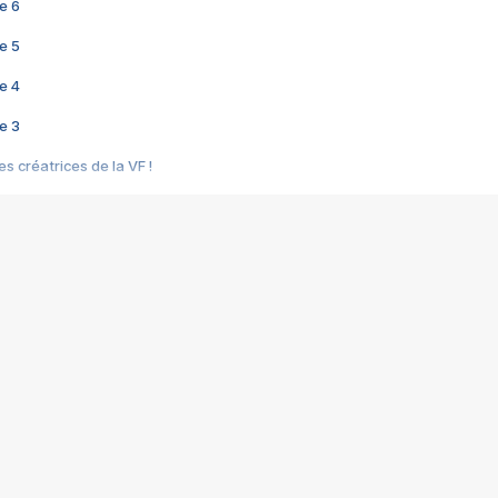
e 6
e 5
e 4
e 3
s créatrices de la VF !
e 2
e 1
e Mektoub My Love arrive enfin ! Rencontre avec Shaïn Boumedine et Sal
i : après Toni en famille
elle réalise le bouleversant Dites lui que je l'aime
ais ! Rencontre autour de Vie privée de Rebecca Zlotowski
 de Marguerite, Grave... Rencontre avec Ella Rumpf
 Les Rêveurs, un film intime sur la santé mentale