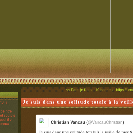
<< Paris je t'aime, 10 bonnes...
https://t.
Je suis dans une solitude totale à la veill
ANCAU
n peintre
 et sculpté
el il vit
Christian Vancau (
@VancauChristian
)
mbreux
Je suis dans une solitude totale à la veille de me