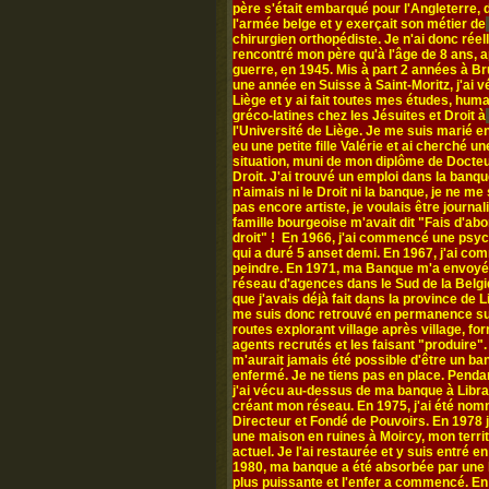
père s'était embarqué pour l'Angleterre,
l'armée belge et y exerçait son métier de
chirurgien orthopédiste. Je n'ai donc rée
rencontré mon père qu'à l'âge de 8 ans, a
guerre, en 1945. Mis à part 2 années à Br
une année en Suisse à Saint-Moritz, j'ai v
Liège et y ai fait toutes mes études, hum
gréco-latines chez les Jésuites et Droit à
l'Université de Liège. Je me suis marié en
eu une petite fille Valérie et ai cherché un
situation, muni de mon diplôme de Docte
Droit. J'ai trouvé un emploi dans la banqu
n'aimais ni le Droit ni la banque, je ne me
pas encore artiste, je voulais être journal
famille bourgeoise m'avait dit "Fais d'abo
droit" ! En 1966, j'ai commencé une psy
qui a duré 5 anset demi. En 1967, j'ai c
peindre. En 1971, ma Banque m'a envoyé
réseau d'agences dans le Sud de la Belgi
que j'avais déjà fait dans la province de L
me suis donc retrouvé en permanence su
routes explorant village après village, fo
agents recrutés et les faisant "produire". 
m'aurait jamais été possible d'être un ba
enfermé. Je ne tiens pas en place. Penda
j'ai vécu au-dessus de ma banque à Libr
créant mon réseau. En 1975, j'ai été no
Directeur et Fondé de Pouvoirs. En 1978 j
une maison en ruines à Moircy, mon territ
actuel. Je l'ai restaurée et y suis entré e
1980, ma banque a été absorbée par une
plus puissante et l'enfer a commencé. En