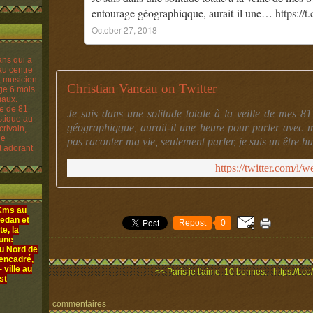
entourage géographiqque, aurait-il une…
https:/
October 27, 2018
Christian Vancau on Twitter
re de 81
Je suis dans une solitude totale à la veille de mes 
istique au
géographiqque, aurait-il une heure pour parler avec mo
crivain,
le
pas raconter ma vie, seulement parler, je suis un être
t adorant
https://twitter.com/i
 Kms au
edan et
Repost
0
e, la
 une
au Nord de
 encadré,
ville au
<< Paris je t'aime, 10 bonnes...
https://t.
st
commentaires