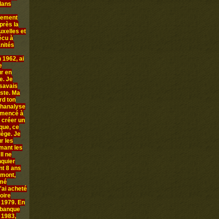
 dans
llement
près la
uxelles et
écu à
anités
 1962, ai
e
ur en
e. Je
 savais
iste. Ma
rd ton
chanalyse
ommencé à
 créer un
que, ce
iège. Je
r les
rmant les
Il ne
nquier
nt 8 ans
amont,
mmé
'ai acheté
oire
n 1979. En
 banque
 1983,