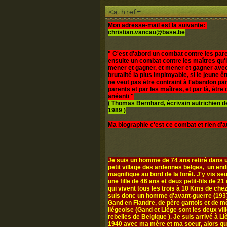
<a href=
Mon adresse-mail est la suivante:
christian.vancau@base.be
" C'est d'abord un combat contre les pare
ensuite un combat contre les maîtres qu'i
mener et gagner, et mener et gagner avec
brutalité la plus impitoyable, si le jeune 
ne veut pas être contraint à l'abandon par
parents et par les maîtres, et par là, être d
anéanti "
( Thomas Bernhard, écrivain autrichien 
1989 )
Ma biographie c'est ce combat et rien d'a
Je suis un homme de 74 ans retiré dans u
petit village des ardennes belges, un end
magnifique au bord de la forêt. J'y vis seul
une fille de 46 ans et deux petit-fils de 21 
qui vivent tous les trois à 10 Kms de chez
suis donc un homme d'avant-guerre (1937
Gand en Flandre, de père gantois et de m
liégeoise (Gand et Liège sont les deux vil
rebelles de Belgique ). Je suis arrivé à L
1940 avec ma mère et ma soeur, alors q