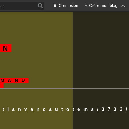
Connexion
+
Créer mon blog
AN
EMAND
S
istianvancautotems/3733