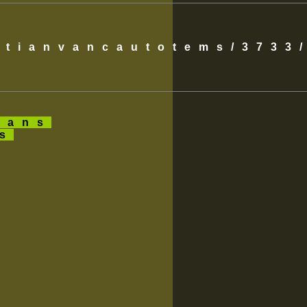
istianvancautotems/3733
ans
es