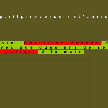
tp://fp.reverso.net/chr
hoto,
Christian Vancau
d
avec quelques uns de s
a guitare
à la main