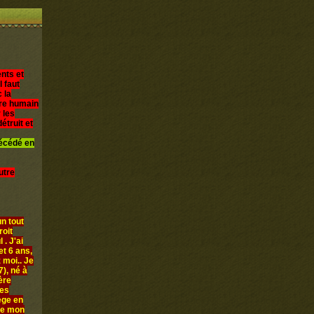
nts et
l faut
 la
être humain
 les
étruit et
décédé en
utre
n tout
roit
 . J'ai
et 6 ans,
 moi.. Je
), né à
ère
les
iège en
ue mon