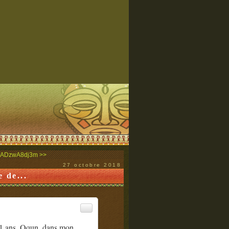
co/ADzwA8dj3m >>
27 octobre 2018
e de...
s 81 ans. Qqun, dans mon