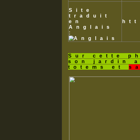
Site
traduit
en
ht
Anglais
:
Sur cette p
son jardin 
totems et
s