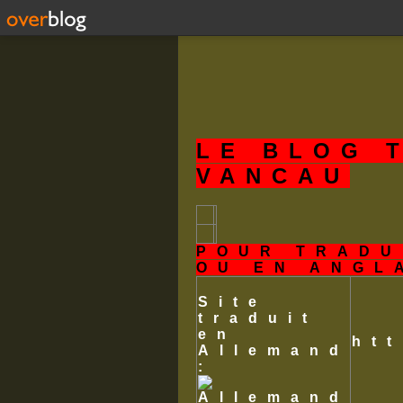
LE BLOG 
VANCAU
POUR TRADU
OU EN ANGL
Site
traduit
en
ht
Allemand
: