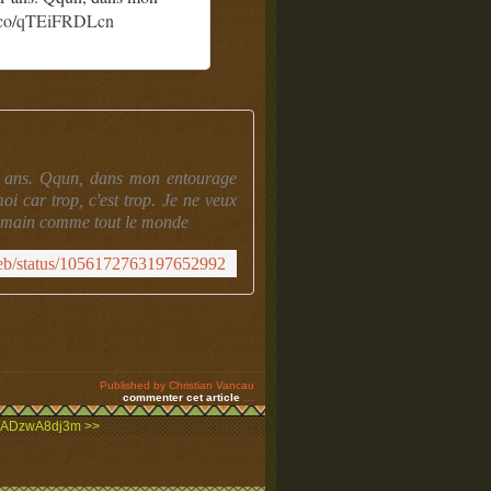
/t.co/qTEiFRDLcn
81 ans. Qqun, dans mon entourage
i car trop, c'est trop. Je ne veux
 humain comme tout le monde
/web/status/1056172763197652992
Published by Christian Vancau
commenter cet article
…
co/ADzwA8dj3m >>