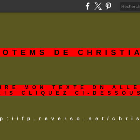
TOTEMS DE CHRISTI
IRE MON TEXTE DN ALL
AIS CLIQUEZ CI-DESSOU
tp://fp.reverso.net/chr