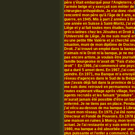
père s'était embarqué pour l'Angleterre,
l'armée belge et y exerçait son métier de
chirurgien orthopédiste. Je n'ai donc rée
rencontré mon père qu'à l'âge de 8 ans, a
guerre, en 1945. Mis à part 2 années à Br
une année en Suisse à Saint-Moritz, j'ai v
Liège et y ai fait toutes mes études, hum
gréco-latines chez les Jésuites et Droit à
l'Université de Liège. Je me suis marié en
eu une petite fille Valérie et ai cherché un
situation, muni de mon diplôme de Docte
Droit. J'ai trouvé un emploi dans la banqu
n'aimais ni le Droit ni la banque, je ne me
pas encore artiste, je voulais être journal
famille bourgeoise m'avait dit "Fais d'abo
droit" ! En 1966, j'ai commencé une psy
qui a duré 5 anset demi. En 1967, j'ai c
peindre. En 1971, ma Banque m'a envoyé
réseau d'agences dans le Sud de la Belgi
que j'avais déjà fait dans la province de L
me suis donc retrouvé en permanence su
routes explorant village après village, fo
agents recrutés et les faisant "produire". 
m'aurait jamais été possible d'être un ba
enfermé. Je ne tiens pas en place. Penda
j'ai vécu au-dessus de ma banque à Libr
créant mon réseau. En 1975, j'ai été no
Directeur et Fondé de Pouvoirs. En 1978 j
une maison en ruines à Moircy, mon territ
actuel. Je l'ai restaurée et y suis entré e
1980, ma banque a été absorbée par une
plus puissante et l'enfer a commencé. En