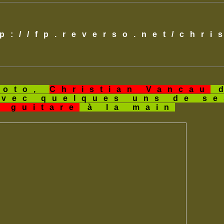
tp://fp.reverso.net/chr
hoto,
Christian Vancau
d
avec quelques uns de s
a guitare
à la main