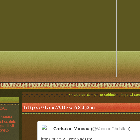
<< Je suis dans une solitude...
https://t.
https://t.co/ADzwA8dj3m
ANCAU
n peintre
 et sculpté
el il vit
Christian Vancau (
@VancauChristian
)
mbreux
https://t.co/ADzwA8dj3m