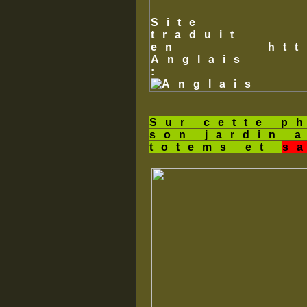
Site
traduit
en
ht
Anglais
:
Sur cette p
son jardin 
totems et
s