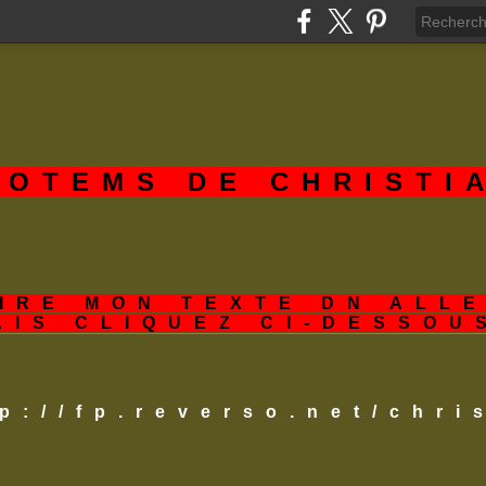
TOTEMS DE CHRISTI
IRE MON TEXTE DN ALL
AIS CLIQUEZ CI-DESSOU
tp://fp.reverso.net/chr