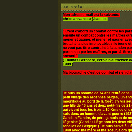
<a href=
Mon adresse-mail est la suivante:
christian.vancau@base.be
" C'est d'abord un combat contre les pare
ensuite un combat contre les maîtres qu'i
mener et gagner, et mener et gagner avec
brutalité la plus impitoyable, si le jeune 
ne veut pas être contraint à l'abandon par
parents et par les maîtres, et par là, être d
anéanti "
( Thomas Bernhard, écrivain autrichien 
1989 )
Ma biographie c'est ce combat et rien d'a
Je suis un homme de 74 ans retiré dans u
petit village des ardennes belges, un end
magnifique au bord de la forêt. J'y vis seul
une fille de 46 ans et deux petit-fils de 21 
qui vivent tous les trois à 10 Kms de chez
suis donc un homme d'avant-guerre (1937
Gand en Flandre, de père gantois et de m
liégeoise (Gand et Liège sont les deux vil
rebelles de Belgique ). Je suis arrivé à L
1940 avec ma mère et ma soeur, alors q