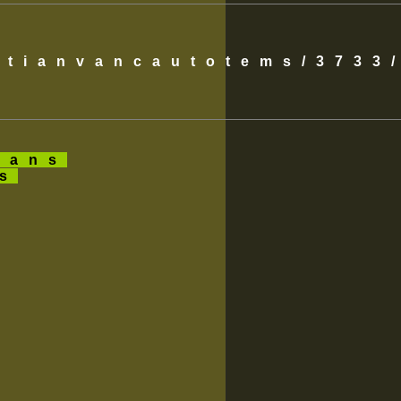
istianvancautotems/3733
ans
es