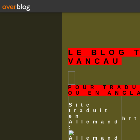
LE BLOG 
VANCAU
POUR TRADU
OU EN ANGL
Site
traduit
en
ht
Allemand
: