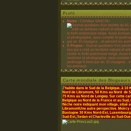
Profil
Name :
Christian VANCAU
À Propos :
Journal quotidien d'un peint
ans qui a créé un territoire naturel et art
centre le forêt ardennaise belge. Aussi é
musicien et photographe, sans compter 
jardinage 6 mois par an. Et voyageur... e
les animaux.
Carte mondiale des Blogueurs
J
'habite dans le Sud de la Belgique, à 10
Nord de Libramont, 50 Kms au Nord de S
75 Kms au Nord de Longwy. Sur cette cart
Belgique au Nord de la France et au Sud,
flèche noire indiquant mon village, situé 
Libramont
Une autre perspective. Moircy
Bastogne 30 Kms Nord-Est, Luxembourg- 
Sud-Est,
Sedan et
Charleville au Sud-Oue