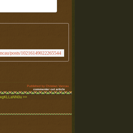
vancau/posts/10216149022265544
Published by Christian Vancau
commenter cet article
…
co/wgKLLaNN0u >>