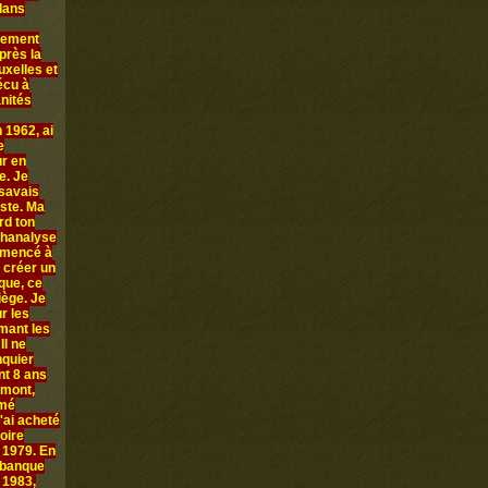
 dans
llement
près la
uxelles et
écu à
anités
 1962, ai
e
ur en
e. Je
 savais
iste. Ma
rd ton
chanalyse
ommencé à
 créer un
que, ce
iège. Je
r les
rmant les
Il ne
nquier
nt 8 ans
amont,
mmé
'ai acheté
oire
n 1979. En
 banque
 1983,