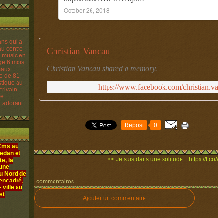
October 26, 2018
Christian Vancau
Christian Vancau shared a memory.
re de 81
istique au
https://www.facebook.com/christian.
crivain,
le
t adorant
Repost
0
 Kms au
edan et
<< Je suis dans une solitude...
https://t.
e, la
 une
au Nord de
 encadré,
commentaires
ville au
st
Ajouter un commentaire