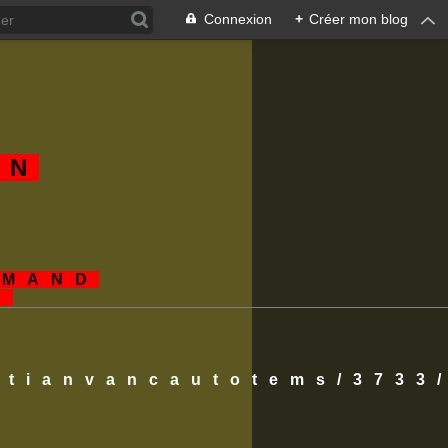
Connexion
+
Créer mon blog
AN
EMAND
S
istianvancautotems/3733