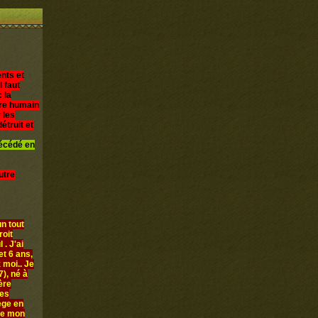
nts et
l faut
 la
être humain
 les
étruit et
décédé en
utre
n tout
roit
 . J'ai
et 6 ans,
 moi.. Je
), né à
ère
les
iège en
ue mon