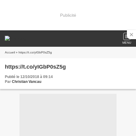
Publicité
MENU
Accueil
» https://t.co/yIGbP0sZ5g
https://t.co/yIGbP0sZ5g
Publié le 12/10/2018 à 09:14
Par
Christian Vancau