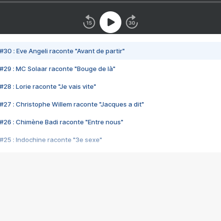
#30 : Eve Angeli raconte "Avant de partir"
#29 : MC Solaar raconte "Bouge de là"
28 : Lorie raconte "Je vais vite"
#27 : Christophe Willem raconte "Jacques a dit"
#26 : Chimène Badi raconte "Entre nous"
#25 : Indochine raconte "3e sexe"
#24 : Zaho raconte "C'est chelou"
#23 : Patrick Bruel raconte "Au café des délices"
#22 : Kyo raconte "Le chemin"
#21 : Nolwenn Leroy raconte "Cassé"