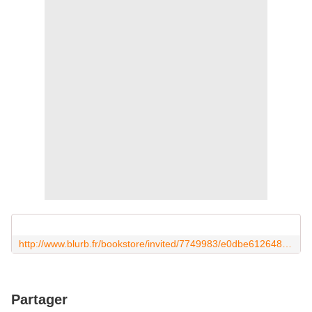
http://www.blurb.fr/bookstore/invited/7749983/e0dbe6126483a1b091cae69724ad85d09d29fe57?utm_medium=social&utm_source=facebook&utm_campaign=bookstore-share
Partager