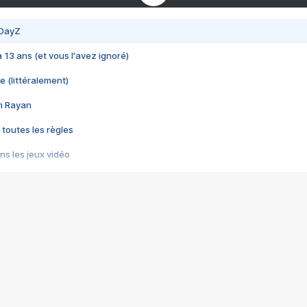
 DayZ
 a 13 ans (et vous l'avez ignoré)
e (littéralement)
im Rayan
 toutes les règles
s les jeux vidéo
us choquant de Rockstar ? - Le scandale BULLY
e plus moche de Steam
du RÊVE tourne au CAUCHEMAR
pendant 8 heures
it… à tort
umiliés par un jeu vidéo