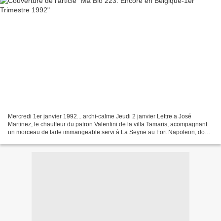
Mercredi 1er janvier 1992... archi-calme Jeudi 2 janvier Lettre a José
Martinez, le chauffeur du patron Valentini de la villa Tamaris, acompagnant
un morceau de tarte immangeable servi à La Seyne au Fort Napoleon, dont
je m'étais emparé pour le durcir...