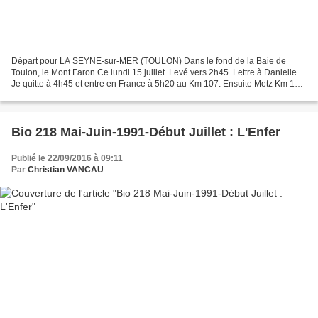
Départ pour LA SEYNE-sur-MER (TOULON) Dans le fond de la Baie de
Toulon, le Mont Faron Ce lundi 15 juillet. Levé vers 2h45. Lettre à Danielle.
Je quitte à 4h45 et entre en France à 5h20 au Km 107. Ensuite Metz Km 160
à 5h55, Nancy KM 211 à 6h25. Entrée...
Bio 218 Mai-Juin-1991-Début Juillet : L'Enfer
Publié le 22/09/2016 à 09:11
Par
Christian VANCAU