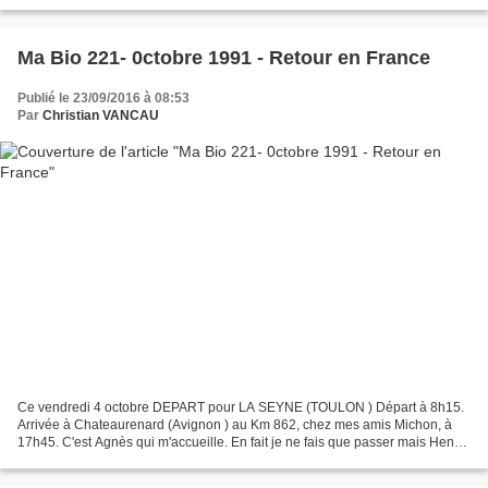
France en octobre et la rencontre...
Ma Bio 221- 0ctobre 1991 - Retour en France
Publié le 23/09/2016 à 08:53
Par
Christian VANCAU
Ce vendredi 4 octobre DEPART pour LA SEYNE (TOULON ) Départ à 8h15.
Arrivée à Chateaurenard (Avignon ) au Km 862, chez mes amis Michon, à
17h45. C'est Agnès qui m'accueille. En fait je ne fais que passer mais Henri
rentre à 19h00 et insiste pour que je...