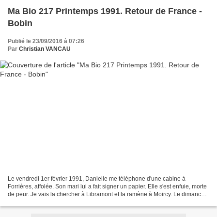
Ma Bio 217 Printemps 1991. Retour de France -
Bobin
Publié le 23/09/2016 à 07:26
Par
Christian VANCAU
Le vendredi 1er février 1991, Danielle me téléphone d'une cabine à
Forrières, affolée. Son mari lui a fait signer un papier. Elle s'est enfuie, morte
de peur. Je vais la chercher à Libramont et la ramène à Moircy. Le dimanche,
elle part se réfugier chez...