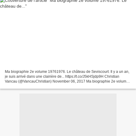
Ma biographie 2e volume 19761976. Le château de Seviscourt. Il y a un an,
je suis arrivé dans une clairière de... https://t.co/J5kHSjdp9H Christian
Vancau (@VancauChristian) November 06, 2017 Ma biographie 2e volume
19761976. Le château de Seviscourt....