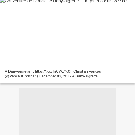
A Dany-aigrette.... https://t.co/TiiCWzYc0F Christian Vancau
(@VancauChristian) December 03, 2017 A Dany-aigrette....