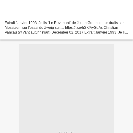
Extrait Janvier 1993. Je lis "Le Revenant" de Julien Green: des extraits sur
Messiaen, sur l'essai de Zweig sur.… https://t.co/hSKfAyGbAs Christian
Vancau (@VancauChristian) December 02, 2017 Extrait Janvier 1993. Je lis
"Le Revenant" de Julien Green:...