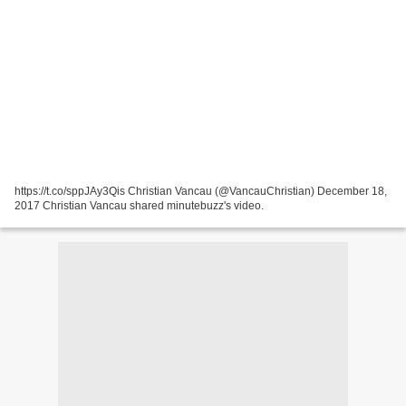
https://t.co/sppJAy3Qis Christian Vancau (@VancauChristian) December 18,
2017 Christian Vancau shared minutebuzz's video.