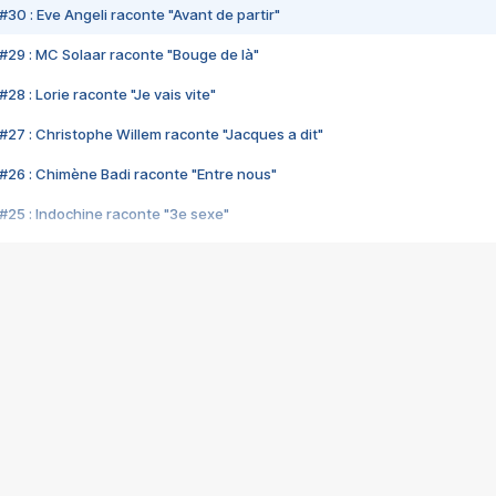
#30 : Eve Angeli raconte "Avant de partir"
#29 : MC Solaar raconte "Bouge de là"
28 : Lorie raconte "Je vais vite"
#27 : Christophe Willem raconte "Jacques a dit"
#26 : Chimène Badi raconte "Entre nous"
#25 : Indochine raconte "3e sexe"
#24 : Zaho raconte "C'est chelou"
#23 : Patrick Bruel raconte "Au café des délices"
#22 : Kyo raconte "Le chemin"
#21 : Nolwenn Leroy raconte "Cassé"
#20 : Patrick Hernandez raconte "Born to be alive"
#19 : Lorie raconte "Près de moi"
#18 : Michael Jones raconte "A nos actes manqués" (avec Jean-Jacque