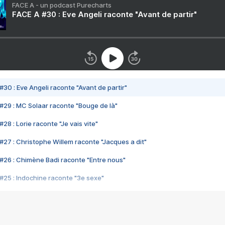
FACE A - un podcast Purecharts
FACE A #30 : Eve Angeli raconte "Avant de partir"
#30 : Eve Angeli raconte "Avant de partir"
#29 : MC Solaar raconte "Bouge de là"
28 : Lorie raconte "Je vais vite"
#27 : Christophe Willem raconte "Jacques a dit"
#26 : Chimène Badi raconte "Entre nous"
#25 : Indochine raconte "3e sexe"
#24 : Zaho raconte "C'est chelou"
#23 : Patrick Bruel raconte "Au café des délices"