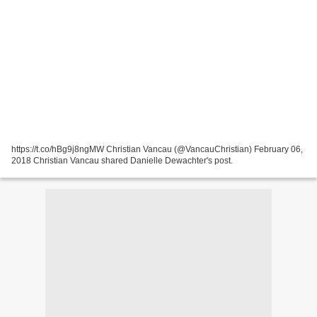
https://t.co/hBg9j8ngMW Christian Vancau (@VancauChristian) February 06,
2018 Christian Vancau shared Danielle Dewachter's post.