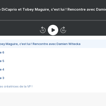
 DiCaprio et Tobey Maguire, c'est lui ! Rencontre avec Dam
bey Maguire, c'est lui ! Rencontre avec Damien Witecka
e 6
e 5
e 4
e 3
s créatrices de la VF !
e 2
e 1