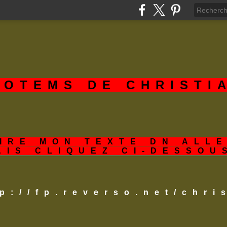
TOTEMS DE CHRISTI
IRE MON TEXTE DN ALL
AIS CLIQUEZ CI-DESSOU
tp://fp.reverso.net/chr