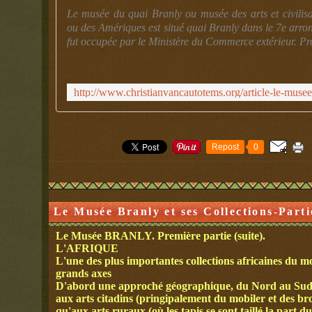
Le musée du quai Branly ou musée des arts et civilisa
ou des Amériques est situé quai Branly dans le 7e arron
fut occupée par le Ministère du Commerce extérieur. Pro
Repost
0
Le Musée Branly et ses Collections-Partie
Le Musée BRANLY. Première partie (suite).
L'AFRIQUE
L'une des plus importantes collections africaines du m
grands axes
D'abord une approché géographique, du Nord au Sud, 
aux arts citadins (pringipalement du mobiler et des bro
qu'aux arts ruraux (où les tapis se sont taillé la part du