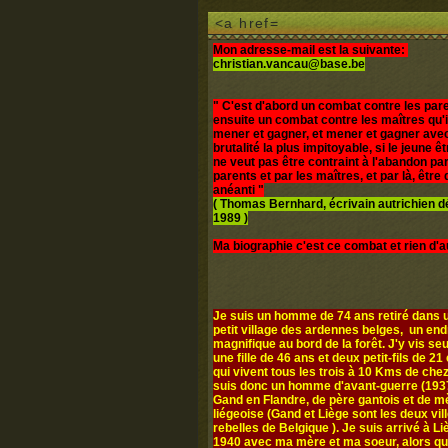
<a href=
Mon adresse-mail est la suivante:
christian.vancau@base.be
" C'est d'abord un combat contre les pare
ensuite un combat contre les maîtres qu'i
mener et gagner, et mener et gagner avec
brutalité la plus impitoyable, si le jeune 
ne veut pas être contraint à l'abandon par
parents et par les maîtres, et par là, être d
anéanti "
( Thomas Bernhard, écrivain autrichien 
1989 )
Ma biographie c'est ce combat et rien d'a
Je suis un homme de 74 ans retiré dans u
petit village des ardennes belges, un end
magnifique au bord de la forêt. J'y vis seul
une fille de 46 ans et deux petit-fils de 21 
qui vivent tous les trois à 10 Kms de chez
suis donc un homme d'avant-guerre (1937
Gand en Flandre, de père gantois et de m
liégeoise (Gand et Liège sont les deux vil
rebelles de Belgique ). Je suis arrivé à L
1940 avec ma mère et ma soeur, alors q