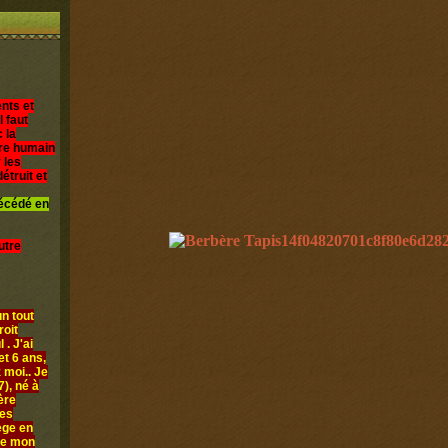
nts et
l faut
 la
être humain
 les
étruit et
décédé en
utre
n tout
roit
 . J'ai
et 6 ans,
 moi.. Je
), né à
ère
les
iège en
ue mon