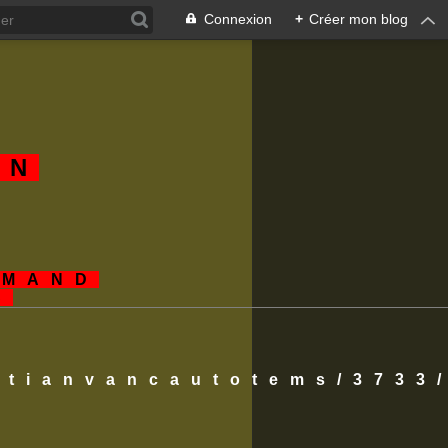
Connexion
+
Créer mon blog
AN
EMAND
S
istianvancautotems/3733