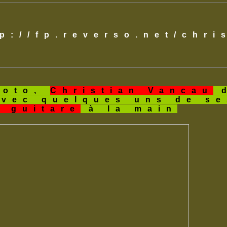
tp://fp.reverso.net/chr
hoto,
Christian Vancau
d
avec quelques uns de s
a guitare
à la main