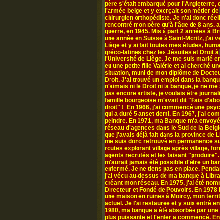
père s'était embarqué pour l'Angleterre,
l'armée belge et y exerçait son métier de
chirurgien orthopédiste. Je n'ai donc rée
rencontré mon père qu'à l'âge de 8 ans, a
guerre, en 1945. Mis à part 2 années à Br
une année en Suisse à Saint-Moritz, j'ai v
Liège et y ai fait toutes mes études, hum
gréco-latines chez les Jésuites et Droit à
l'Université de Liège. Je me suis marié en
eu une petite fille Valérie et ai cherché un
situation, muni de mon diplôme de Docte
Droit. J'ai trouvé un emploi dans la banqu
n'aimais ni le Droit ni la banque, je ne me
pas encore artiste, je voulais être journal
famille bourgeoise m'avait dit "Fais d'abo
droit" ! En 1966, j'ai commencé une psy
qui a duré 5 anset demi. En 1967, j'ai c
peindre. En 1971, ma Banque m'a envoyé
réseau d'agences dans le Sud de la Belgi
que j'avais déjà fait dans la province de L
me suis donc retrouvé en permanence su
routes explorant village après village, fo
agents recrutés et les faisant "produire". 
m'aurait jamais été possible d'être un ba
enfermé. Je ne tiens pas en place. Penda
j'ai vécu au-dessus de ma banque à Libr
créant mon réseau. En 1975, j'ai été no
Directeur et Fondé de Pouvoirs. En 1978 j
une maison en ruines à Moircy, mon territ
actuel. Je l'ai restaurée et y suis entré e
1980, ma banque a été absorbée par une
plus puissante et l'enfer a commencé. En