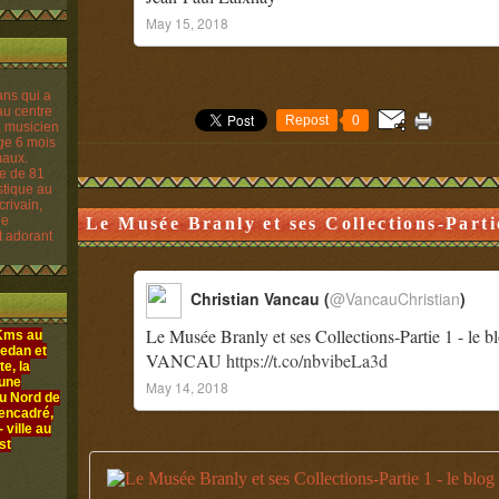
May 15, 2018
Repost
0
re de 81
istique au
crivain,
le
Le Musée Branly et ses Collections-Partie 
t adorant
Christian Vancau (
@VancauChristian
)
Le Musée Branly et ses Collections-Partie 1 - le bl
 Kms au
edan et
VANCAU
https://t.co/nbvibeLa3d
e, la
 une
May 14, 2018
au Nord de
 encadré,
ville au
st