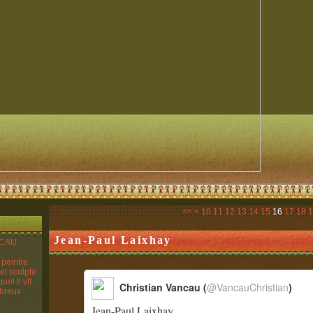
<<
<
10
11
12
13
14
15
16
17
18
1
Jean-Paul Laixhay
ANCAU
n peintre
 et sculpté
el il vit
Christian Vancau (
@VancauChristian
)
mbreux
Jean-Paul Laixhay