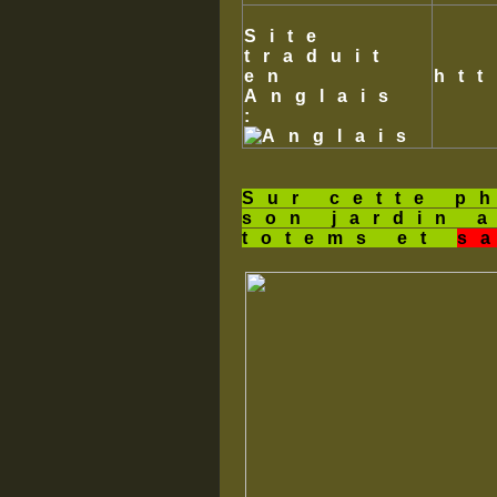
Site
traduit
en
ht
Anglais
:
Sur cette p
son jardin 
totems et
s