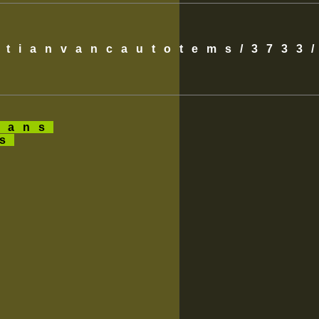
istianvancautotems/3733
ans
es