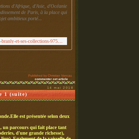
tions d'Afrique, d'Asie, d'Océanie
dissement de Paris, à la place qui
jet ambitieux porté...
http://www.christianvancautotems.org/article-le-musee-branly-et-ses-collections-97508755.html
Published by Christian Vancau
commenter cet article
…
14 mai 2018
 1 (suite)
onde.Elle est présentée selon deux
un parcours qui fait place tant
deries, d'une grande richesse),
 lion). Egalement de la vaisselle de