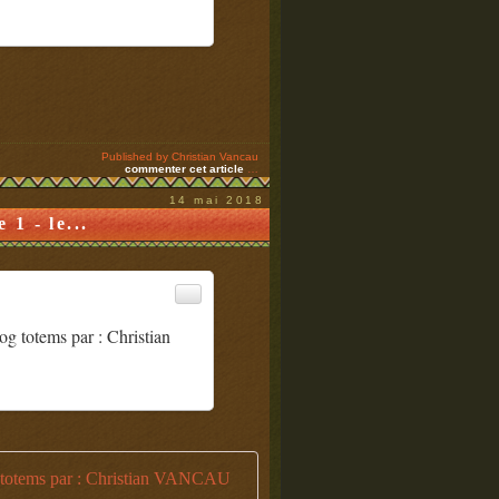
Published by Christian Vancau
commenter cet article
…
14 mai 2018
1 - le...
og totems par : Christian
Le Musée Branly et ses Colle