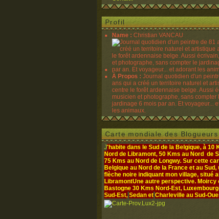
Profil
Name :
Christian VANCAU
À Propos :
Journal quotidien d'un peint
ans qui a créé un territoire naturel et art
centre le forêt ardennaise belge. Aussi é
musicien et photographe, sans compter 
jardinage 6 mois par an. Et voyageur... e
les animaux.
Carte mondiale des Blogueurs
J
'habite dans le Sud de la Belgique, à 10
Nord de Libramont, 50 Kms au Nord de S
75 Kms au Nord de Longwy. Sur cette cart
Belgique au Nord de la France et au Sud,
flèche noire indiquant mon village, situé 
Libramont
Une autre perspective. Moircy
Bastogne 30 Kms Nord-Est, Luxembourg- 
Sud-Est,
Sedan et
Charleville au Sud-Oue