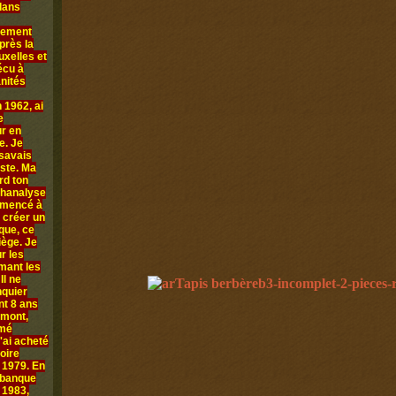
 dans
llement
près la
uxelles et
écu à
anités
 1962, ai
e
ur en
e. Je
 savais
iste. Ma
rd ton
chanalyse
ommencé à
 créer un
que, ce
iège. Je
r les
rmant les
Il ne
nquier
nt 8 ans
amont,
mmé
'ai acheté
oire
n 1979. En
 banque
 1983,