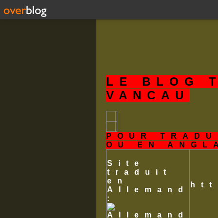
LE BLOG 
VANCAU
POUR TRADU
OU EN ANGL
Site
traduit
en
ht
Allemand
: