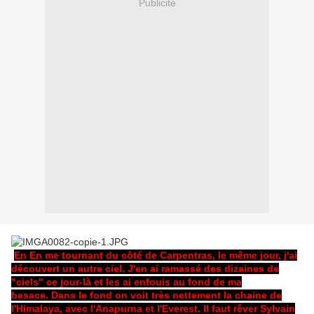
Publicité
En En me tournant du côté de Carpentras, le même jour, j'ai
découvert un autre ciel. J'en ai ramassé des dizaines de
"ciels" ce jour-là et les ai enfouis au fond de ma
besace. Dans le fond on voit très nettement la chaine de
l'Himalaya, avec l'Anapurna et l'Everest. Il faut rêver Sylvain