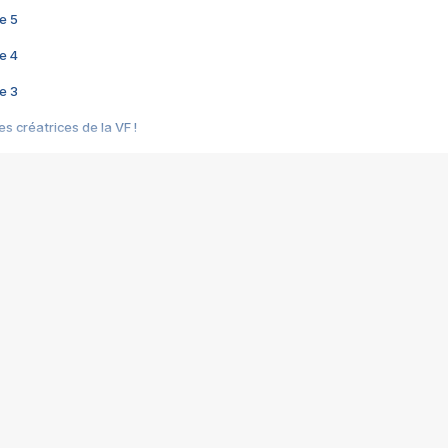
e 5
e 4
e 3
s créatrices de la VF !
e 2
e 1
e Mektoub My Love arrive enfin ! Rencontre avec Shaïn Boumedine et Sal
i : après Toni en famille
elle réalise le bouleversant Dites lui que je l'aime
ais ! Rencontre autour de Vie privée de Rebecca Zlotowski
 de Marguerite, Grave... Rencontre avec Ella Rumpf
 Les Rêveurs, un film intime sur la santé mentale