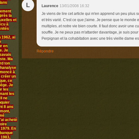
 dans
L
Laurence
13/01/2008 16:32
llement
Je viens de lire cet article qui m'en apprend un peu plus su
près la
uxelles et
et très varié. C'est ce que j'aime. Je pense que le monde
écu à
multiples..et notre vie bien courte. Il faut donc avoir une c
anités
souffle. Je ne peux pas m'attarder davantage, je suis po
 1962, ai
Perpignan et la cohabitation avec une très vieille dame e
e
ur en
e. Je
Répondre
 savais
iste. Ma
rd ton
chanalyse
ommencé à
 créer un
que, ce
iège. Je
r les
rmant les
Il ne
nquier
nt 8 ans
amont,
mmé
'ai acheté
oire
n 1979. En
 banque
 1983,