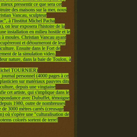
r mieux pressentir ce que sera cet
ruire des maisons sur la mer, nous
istian Vancau, sculpteur
ac", à l'Institut Michel Pacha
, on leur exposera l'histoire de la
ne installation en milieu hostile et le
cs à moules. Christian Vancau ayant
récupèreront et détourneront de leur
iculture. Ensuite dans le Fort de
chement de la simulation video,
ndeur nature, dans la baie de Toulon, à
chel TOURNIER)
 journal personnel (4000 pages à ce
 plasticien sur matériaux pauvres dits
 culture, depuis une vingtaine
e cet artiste, qui s'implique dans le
espondance avec Dubuffet, témoigne
i depuis 1980, outre de nombreuses
e de 3000 mètres carrés (creusage
n) où s'opère une "culturalisation de
totems colorés sortent de terre!