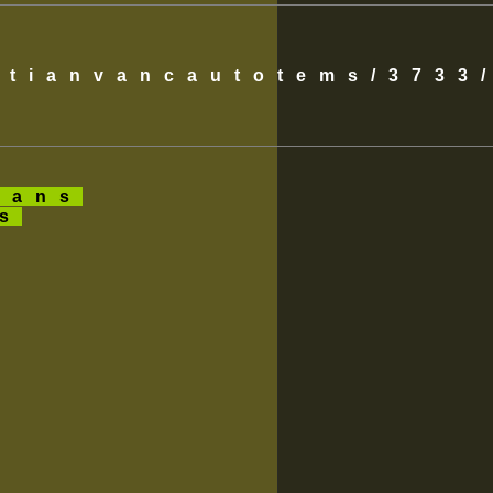
istianvancautotems/3733
ans
es