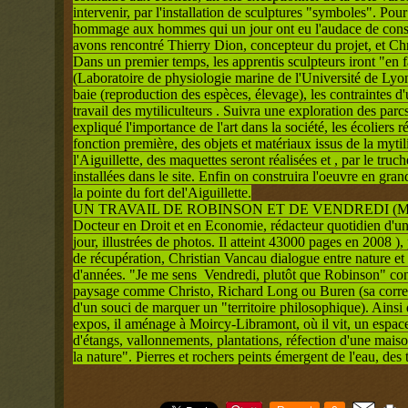
intervenir, par l'installation de sculptures "symboles". Pou
hommage aux hommes qui un jour ont eu l'audace de const
avons rencontré Thierry Dion, concepteur du projet, et Chr
Dans un premier temps, les apprentis sculpteurs iront "en f
(Laboratoire de physiologie marine de l'Université de Lyon)
baie (reproduction des espèces, élevage), les contraintes d'u
travail des mytiliculteurs . Suivra une exploration des par
expliqué l'importance de l'art dans la société, les écoliers 
fonction première, des objets et matériaux issus de la mytil
l'Aiguillette, des maquettes seront réalisées et , par le tru
installées dans le site. Enfin on construira l'oeuvre en gra
la pointe du fort del'Aiguillette.
UN TRAVAIL DE ROBINSON ET DE VENDREDI (Mi
Docteur en Droit et en Economie, rédacteur quotidien d'un
jour, illustrées de photos. Il atteint 43000 pages en 2008 ),
de récupération, Christian Vancau dialogue entre nature et
d'années. "Je me sens Vendredi, plutôt que Robinson" confi
paysage comme Christo, Richard Long ou Buren (sa corr
d'un souci de marquer un "territoire philosophique). Ains
expos, il aménage à Moircy-Libramont, où il vit, un espac
d'étangs, vallonnements, plantations, réfection d'une maiso
la nature". Pierres et rochers peints émergent de l'eau, des 