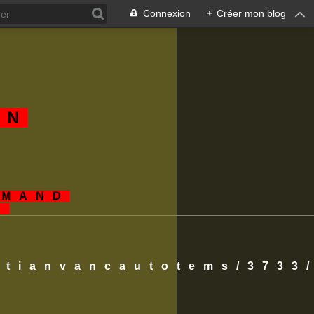
Connexion
+
Créer mon blog
AN
EMAND
S
istianvancautotems/3733