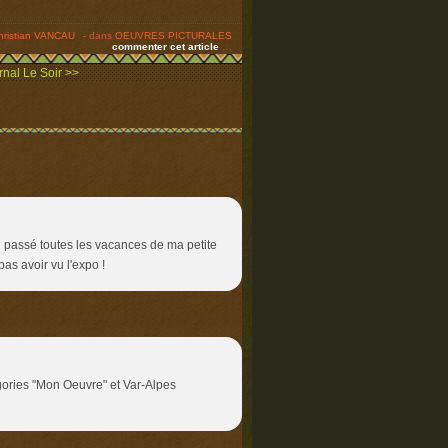
hristian VANCAU
-
dans
OEUVRES PICTURALES
commenter cet article
…
nal Le Soir >>
 passé toutes les vacances de ma petite
pas avoir vu l'expo !
gories "Mon Oeuvre" et Var-Alpes