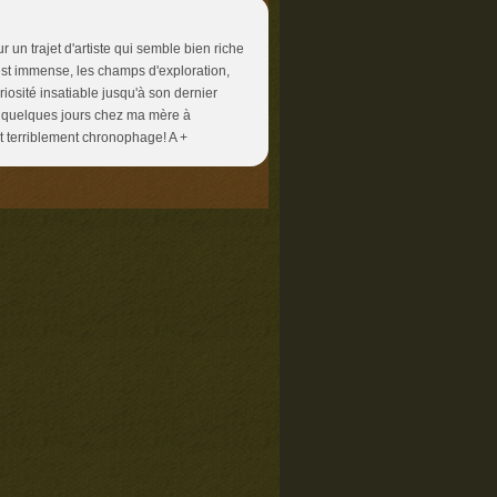
r un trajet d'artiste qui semble bien riche
 est immense, les champs d'exploration,
uriosité insatiable jusqu'à son dernier
ur quelques jours chez ma mère à
st terriblement chronophage! A +