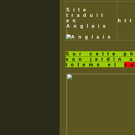
Site
traduit
en
ht
Anglais
:
Sur cette p
son jardin 
totems et
s