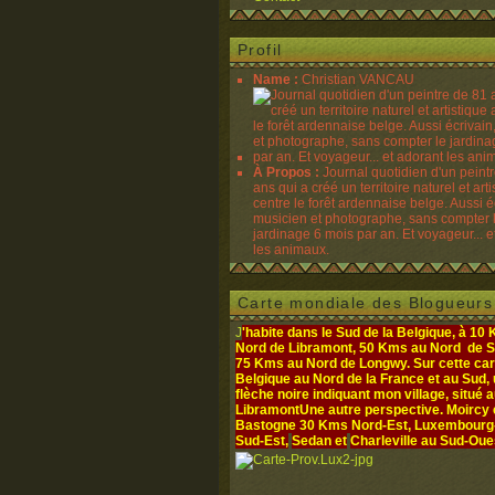
Profil
Name :
Christian VANCAU
À Propos :
Journal quotidien d'un peint
ans qui a créé un territoire naturel et art
centre le forêt ardennaise belge. Aussi é
musicien et photographe, sans compter 
jardinage 6 mois par an. Et voyageur... e
les animaux.
Carte mondiale des Blogueurs
J
'habite dans le Sud de la Belgique, à 10
Nord de Libramont, 50 Kms au Nord de S
75 Kms au Nord de Longwy. Sur cette cart
Belgique au Nord de la France et au Sud,
flèche noire indiquant mon village, situé 
Libramont
Une autre perspective. Moircy
Bastogne 30 Kms Nord-Est, Luxembourg- 
Sud-Est,
Sedan et
Charleville au Sud-Oue