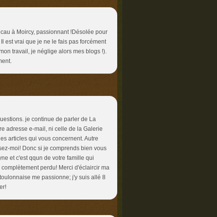
Vancau à Moircy, passionnant !Désolée pour
l est vrai que je ne le fais pas forcément
mon travail, je néglige alors mes blogs !).
ment.
estions. je continue de parler de La
e adresse e-mail, ni celle de la Galerie
les articles qui vous concernent. Autre
usez-moi! Donc si je comprends bien vous
ne et c'est qqun de votre famille qui
s complètement perdu! Merci d'éclaircir ma
toulonnaise me passionne; j'y suis allé 8
er!