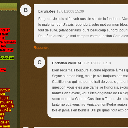
B
18/01/2008 15:39
barula�re
Bonjour ! Je suis allée voir auss le site de la fondation 
le malentendu ! J'avais répondu à votre mot sur mon blog. I
nts et
tout de suite. (étant certains jours beaucoup sur ordi pour 
l faut
Peut-être aussi ai-je mal compris votre question.Cordiale
 la
être humain
 les
Répondre
étruit et
décédé en
C
Christian VANCAU
19/01/2008 11:18
utre
Bien reçu mais toujours aucune réponse à mes qu
Seyne sur mon blog, mais je n'ai toujours pas votr
Castillon, ce qui me permettrait de vous signaler 
question, vous êtes une dame, je l'ignorais, exc
n tout
habitez en Savoie, vous êtes originaire de La Sey
roit
 . J'ai
s'occupe de la Galerie Castillon à Toulon. Je sui
et 6 ans,
lanterne et à vous lire. Amicalement!Votre région 
 moi.. Je
), né à
fois et jamais en touriste. J'ai pu quasi tout explor
ère
les
iège en
ue mon