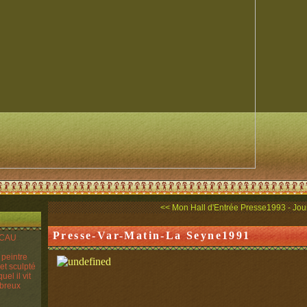
<< Mon Hall d'Entrée
Presse1993 - Jour
Presse-Var-Matin-La Seyne1991
ANCAU
n peintre
 et sculpté
el il vit
mbreux