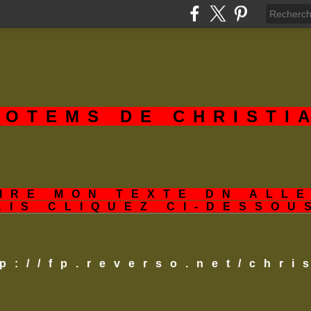
TOTEMS DE CHRISTI
IRE MON TEXTE DN ALL
AIS CLIQUEZ CI-DESSOU
tp://fp.reverso.net/chr