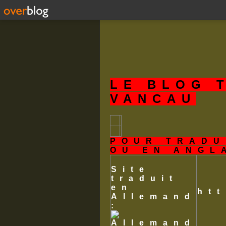
LE BLOG 
VANCAU
POUR TRADU
OU EN ANGL
Site
traduit
en
ht
Allemand
: