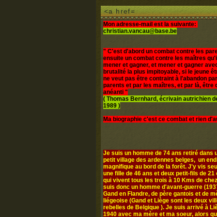
<a href=
Mon adresse-mail est la suivante:
christian.vancau@base.be
" C'est d'abord un combat contre les pare
ensuite un combat contre les maîtres qu'i
mener et gagner, et mener et gagner avec
brutalité la plus impitoyable, si le jeune 
ne veut pas être contraint à l'abandon par
parents et par les maîtres, et par là, être d
anéanti "
( Thomas Bernhard, écrivain autrichien 
1989 )
Ma biographie c'est ce combat et rien d'a
Je suis un homme de 74 ans retiré dans u
petit village des ardennes belges, un end
magnifique au bord de la forêt. J'y vis seul
une fille de 46 ans et deux petit-fils de 21 
qui vivent tous les trois à 10 Kms de chez
suis donc un homme d'avant-guerre (1937
Gand en Flandre, de père gantois et de m
liégeoise (Gand et Liège sont les deux vil
rebelles de Belgique ). Je suis arrivé à L
1940 avec ma mère et ma soeur, alors q