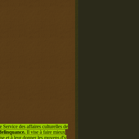
e Service des affaires culturelles de
delinquance.
Il vise à faire mieux
ise et à leur donner les moyens d'y