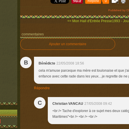
Repost
0
Published by C
<< Mon Hall d'Entrée
Presse1993 - Jour
commentaires
Ajouter un commentaire
B
Bénédicte
22/05/2008 18:56
cela m'amuse parceque ma mère est toulonaise et que j'ai
enfance avec cette rade dans les yeux....je regrette de ne 
Répondre
C
Christian VANCAU
27/05/2008 09:42
<br /> Tache d'explorer à ce sujet mes deux caté
Maritimes"<br /> <br /> <br />