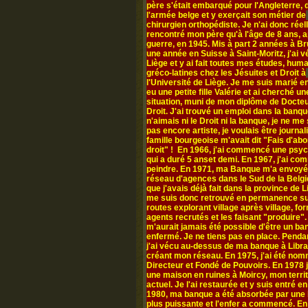
père s'était embarqué pour l'Angleterre,
l'armée belge et y exerçait son métier de
chirurgien orthopédiste. Je n'ai donc rée
rencontré mon père qu'à l'âge de 8 ans, a
guerre, en 1945. Mis à part 2 années à Br
une année en Suisse à Saint-Moritz, j'ai v
Liège et y ai fait toutes mes études, hum
gréco-latines chez les Jésuites et Droit à
l'Université de Liège. Je me suis marié en
eu une petite fille Valérie et ai cherché un
situation, muni de mon diplôme de Docte
Droit. J'ai trouvé un emploi dans la banqu
n'aimais ni le Droit ni la banque, je ne me
pas encore artiste, je voulais être journal
famille bourgeoise m'avait dit "Fais d'abo
droit" ! En 1966, j'ai commencé une psy
qui a duré 5 anset demi. En 1967, j'ai c
peindre. En 1971, ma Banque m'a envoyé
réseau d'agences dans le Sud de la Belgi
que j'avais déjà fait dans la province de L
me suis donc retrouvé en permanence su
routes explorant village après village, fo
agents recrutés et les faisant "produire". 
m'aurait jamais été possible d'être un ba
enfermé. Je ne tiens pas en place. Penda
j'ai vécu au-dessus de ma banque à Libr
créant mon réseau. En 1975, j'ai été no
Directeur et Fondé de Pouvoirs. En 1978 j
une maison en ruines à Moircy, mon territ
actuel. Je l'ai restaurée et y suis entré e
1980, ma banque a été absorbée par une
plus puissante et l'enfer a commencé. En