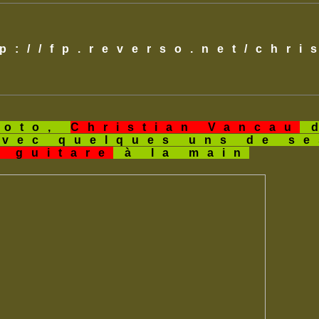
tp://fp.reverso.net/chr
hoto,
Christian Vancau
d
avec quelques uns de s
a guitare
à la main