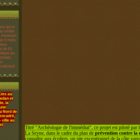
re de 81
istique au
crivain,
le
t adorant
 Kms au
edan et
e, la
 une
au Nord de
 encadré,
ville au
st
Titré "Archéologie de l'immédiat", ce projet est piloté par l
La Seyne, dans le cadre du plan de
prévention contre la 
connaître aux écoliers, un site exceptionnel de la côte varo