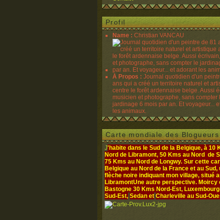
Profil
Name :
Christian VANCAU
À Propos :
Journal quotidien d'un peint
ans qui a créé un territoire naturel et art
centre le forêt ardennaise belge. Aussi é
musicien et photographe, sans compter 
jardinage 6 mois par an. Et voyageur... e
les animaux.
Carte mondiale des Blogueurs
J
'habite dans le Sud de la Belgique, à 10
Nord de Libramont, 50 Kms au Nord de S
75 Kms au Nord de Longwy. Sur cette cart
Belgique au Nord de la France et au Sud,
flèche noire indiquant mon village, situé 
Libramont
Une autre perspective. Moircy
Bastogne 30 Kms Nord-Est, Luxembourg- 
Sud-Est,
Sedan et
Charleville au Sud-Oue