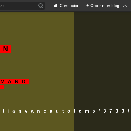
Connexion
+
Créer mon blog
AN
EMAND
S
istianvancautotems/3733