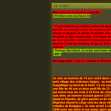
<a href=
Mon adresse-mail est la suivante:
christian.vancau@base.be
" C'est d'abord un combat contre les pare
ensuite un combat contre les maîtres qu'i
mener et gagner, et mener et gagner avec
brutalité la plus impitoyable, si le jeune 
ne veut pas être contraint à l'abandon par
parents et par les maîtres, et par là, être d
anéanti "
( Thomas Bernhard, écrivain autrichien 
1989 )
Ma biographie c'est ce combat et rien d'a
Je suis un homme de 74 ans retiré dans u
petit village des ardennes belges, un end
magnifique au bord de la forêt. J'y vis seul
une fille de 46 ans et deux petit-fils de 21 
qui vivent tous les trois à 10 Kms de chez
suis donc un homme d'avant-guerre (1937
Gand en Flandre, de père gantois et de m
liégeoise (Gand et Liège sont les deux vil
rebelles de Belgique ). Je suis arrivé à L
1940 avec ma mère et ma soeur, alors q