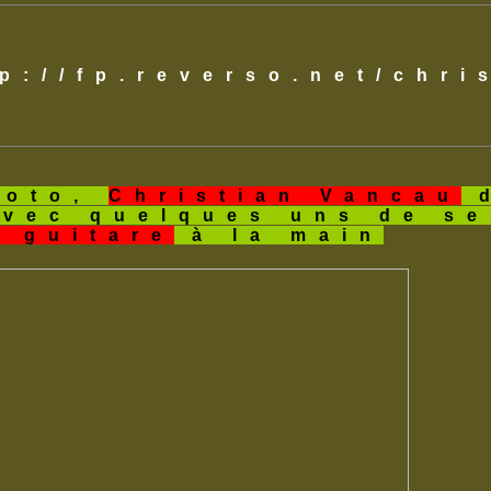
tp://fp.reverso.net/chr
hoto,
Christian Vancau
d
avec quelques uns de s
a guitare
à la main