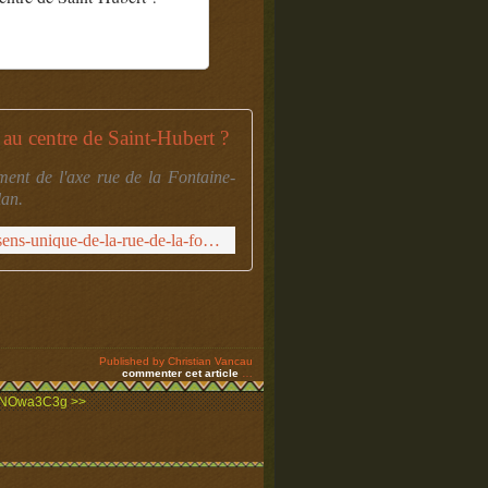
au centre de Saint-Hubert ?
ent de l'axe rue de la Fontaine-
lan.
https://www.lavenir.net/cnt/dmf20160210_00777960/sens-unique-de-la-rue-de-la-fontaine-a-la-place-du-marche
Published by Christian Vancau
commenter cet article
…
/WcNOwa3C3g >>