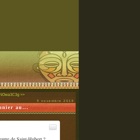
/WcNOwa3C3g >>
5 novembre 2018
nier au...
entre de Saint-Hubert ?