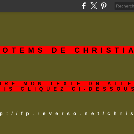
TOTEMS DE CHRISTI
IRE MON TEXTE DN ALL
AIS CLIQUEZ CI-DESSOU
tp://fp.reverso.net/chr