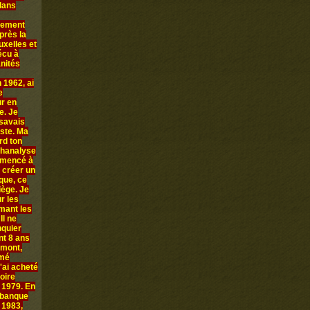
 dans
llement
près la
uxelles et
écu à
anités
 1962, ai
e
ur en
e. Je
 savais
iste. Ma
rd ton
chanalyse
ommencé à
 créer un
que, ce
iège. Je
r les
rmant les
Il ne
nquier
nt 8 ans
amont,
mmé
'ai acheté
oire
n 1979. En
 banque
 1983,