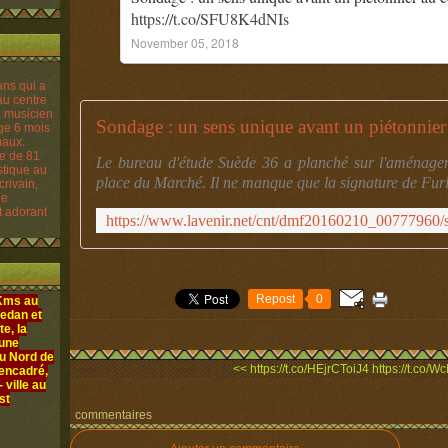
https://t.co/SFU8K4dNIs
November 05, 2018
Sondage : un sens unique avant un piétonnier 
re de 81
Le bureau d'étude Suède 36 a planché sur l'aménagem
istique au
place du Marché. Il ne manque que la signature de Fur
crivain,
le
t adorant
Repost
0
 Kms au
edan et
e, la
 une
au Nord de
<< https://t.co/HEjrCToiJ4
https://t.co
 encadré,
ville au
st
commentaires