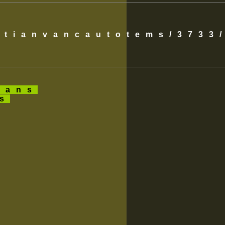
istianvancautotems/3733
ans
es