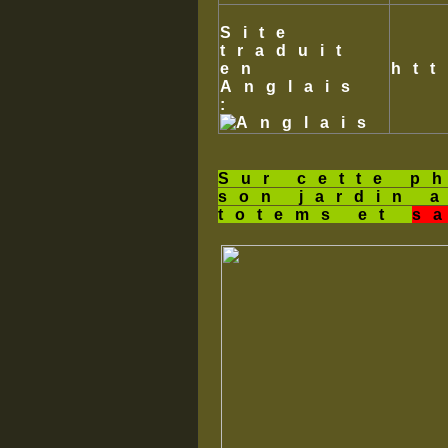
Site
traduit
en
ht
Anglais
:
Sur cette p
son jardin 
totems et
s