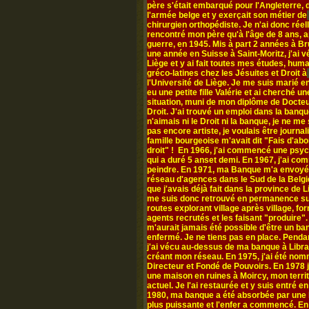
père s'était embarqué pour l'Angleterre,
l'armée belge et y exerçait son métier de
chirurgien orthopédiste. Je n'ai donc rée
rencontré mon père qu'à l'âge de 8 ans, a
guerre, en 1945. Mis à part 2 années à Br
une année en Suisse à Saint-Moritz, j'ai v
Liège et y ai fait toutes mes études, hum
gréco-latines chez les Jésuites et Droit à
l'Université de Liège. Je me suis marié en
eu une petite fille Valérie et ai cherché un
situation, muni de mon diplôme de Docte
Droit. J'ai trouvé un emploi dans la banqu
n'aimais ni le Droit ni la banque, je ne me
pas encore artiste, je voulais être journal
famille bourgeoise m'avait dit "Fais d'abo
droit" ! En 1966, j'ai commencé une psy
qui a duré 5 anset demi. En 1967, j'ai c
peindre. En 1971, ma Banque m'a envoyé
réseau d'agences dans le Sud de la Belgi
que j'avais déjà fait dans la province de L
me suis donc retrouvé en permanence su
routes explorant village après village, fo
agents recrutés et les faisant "produire". 
m'aurait jamais été possible d'être un ba
enfermé. Je ne tiens pas en place. Penda
j'ai vécu au-dessus de ma banque à Libr
créant mon réseau. En 1975, j'ai été no
Directeur et Fondé de Pouvoirs. En 1978 j
une maison en ruines à Moircy, mon territ
actuel. Je l'ai restaurée et y suis entré e
1980, ma banque a été absorbée par une
plus puissante et l'enfer a commencé. En