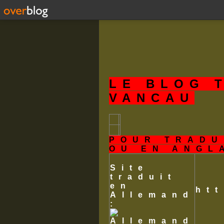
LE BLOG 
VANCAU
POUR TRADU
OU EN ANGL
Site
traduit
en
ht
Allemand
: