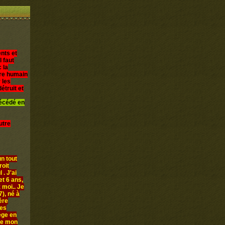
nts et
l faut
 la
être humain
 les
étruit et
décédé en
utre
n tout
roit
 . J'ai
et 6 ans,
 moi.. Je
), né à
ère
les
iège en
ue mon