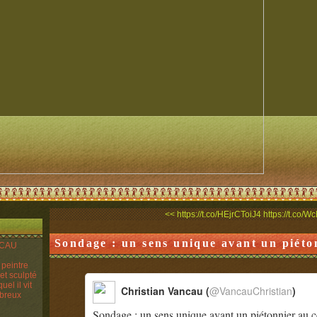
<< https://t.co/HEjrCToiJ4
https://t.co
Sondage : un sens unique avant un piéton
ANCAU
n peintre
 et sculpté
el il vit
Christian Vancau (
@VancauChristian
)
mbreux
Sondage : un sens unique avant un piétonnier au c