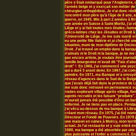
père s'était embarqué pour l'Angleterre,
l'armée belge et y exerçait son métier de
chirurgien orthopédiste. Je n'ai donc rée
rencontré mon père qu'à l'âge de 8 ans, a
guerre, en 1945. Mis à part 2 années à Br
une année en Suisse à Saint-Moritz, j'ai v
Liège et y ai fait toutes mes études, hum
gréco-latines chez les Jésuites et Droit à
l'Université de Liège. Je me suis marié en
eu une petite fille Valérie et ai cherché un
situation, muni de mon diplôme de Docte
Droit. J'ai trouvé un emploi dans la banqu
n'aimais ni le Droit ni la banque, je ne me
pas encore artiste, je voulais être journal
famille bourgeoise m'avait dit "Fais d'abo
droit" ! En 1966, j'ai commencé une psy
qui a duré 5 anset demi. En 1967, j'ai c
peindre. En 1971, ma Banque m'a envoyé
réseau d'agences dans le Sud de la Belgi
que j'avais déjà fait dans la province de L
me suis donc retrouvé en permanence su
routes explorant village après village, fo
agents recrutés et les faisant "produire". 
m'aurait jamais été possible d'être un ba
enfermé. Je ne tiens pas en place. Penda
j'ai vécu au-dessus de ma banque à Libr
créant mon réseau. En 1975, j'ai été no
Directeur et Fondé de Pouvoirs. En 1978 j
une maison en ruines à Moircy, mon territ
actuel. Je l'ai restaurée et y suis entré e
1980, ma banque a été absorbée par une
plus puissante et l'enfer a commencé. En