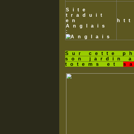
Site
traduit
en
ht
Anglais
:
Sur cette p
son jardin 
totems et
s