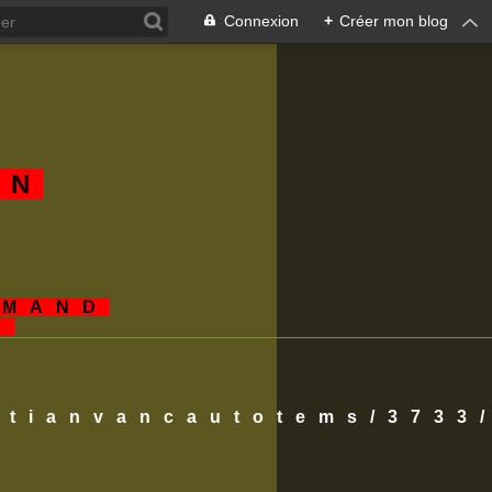
Connexion
+
Créer mon blog
AN
EMAND
S
istianvancautotems/3733