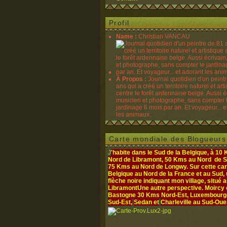
Profil
Name :
Christian VANCAU
À Propos :
Journal quotidien d'un peint
ans qui a créé un territoire naturel et art
centre le forêt ardennaise belge. Aussi é
musicien et photographe, sans compter 
jardinage 6 mois par an. Et voyageur... e
les animaux.
Carte mondiale des Blogueurs
J
'habite dans le Sud de la Belgique, à 10
Nord de Libramont, 50 Kms au Nord de S
75 Kms au Nord de Longwy. Sur cette cart
Belgique au Nord de la France et au Sud,
flèche noire indiquant mon village, situé 
Libramont
Une autre perspective. Moircy
Bastogne 30 Kms Nord-Est, Luxembourg- 
Sud-Est,
Sedan et
Charleville au Sud-Oue