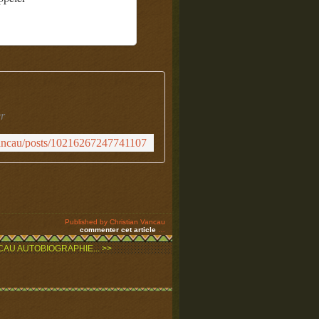
er
vancau/posts/10216267247741107
Published by Christian Vancau
commenter cet article
…
AU AUTOBIOGRAPHIE... >>