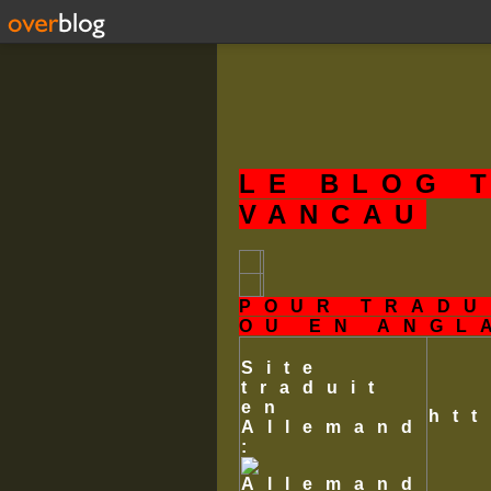
LE BLOG 
VANCAU
POUR TRADU
OU EN ANGL
Site
traduit
en
ht
Allemand
: