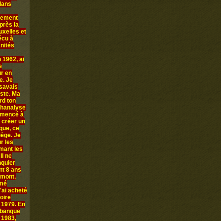
 dans
llement
près la
uxelles et
écu à
anités
 1962, ai
e
ur en
e. Je
 savais
iste. Ma
rd ton
chanalyse
ommencé à
 créer un
que, ce
iège. Je
r les
rmant les
Il ne
nquier
nt 8 ans
amont,
mmé
'ai acheté
oire
n 1979. En
 banque
 1983,