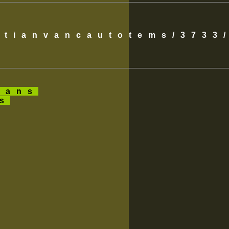
istianvancautotems/3733
ans
es