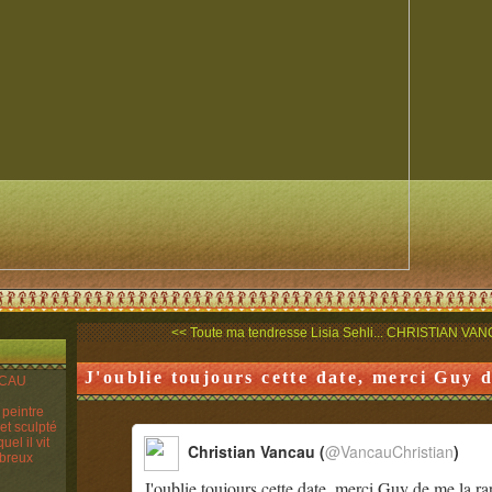
<< Toute ma tendresse Lisia Sehli...
CHRISTIAN VANC
J'oublie toujours cette date, merci Guy d
ANCAU
n peintre
 et sculpté
el il vit
Christian Vancau (
@VancauChristian
)
mbreux
J'oublie toujours cette date, merci Guy de me la ra