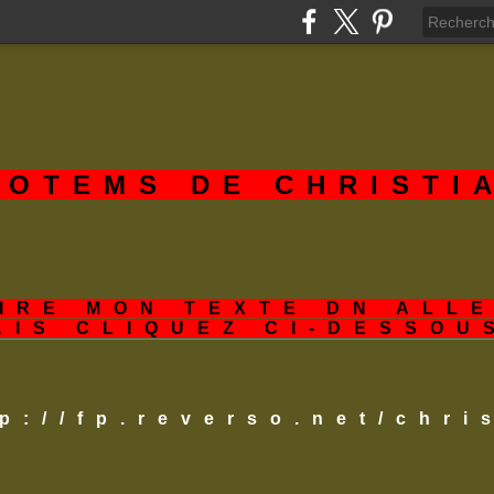
TOTEMS DE CHRISTI
IRE MON TEXTE DN ALL
AIS CLIQUEZ CI-DESSOU
tp://fp.reverso.net/chr