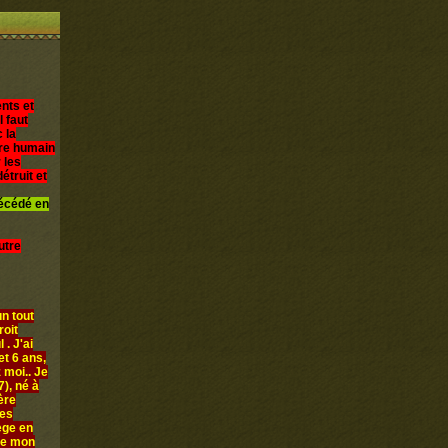
nts et
l faut
 la
être humain
 les
étruit et
décédé en
utre
n tout
roit
 . J'ai
et 6 ans,
 moi.. Je
), né à
ère
les
iège en
ue mon