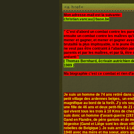
<a href=
Mon adresse-mail est la suivante:
christian.vancau@base.be
" C'est d'abord un combat contre les pare
ensuite un combat contre les maîtres qu'i
mener et gagner, et mener et gagner avec
brutalité la plus impitoyable, si le jeune 
ne veut pas être contraint à l'abandon par
parents et par les maîtres, et par là, être d
anéanti "
( Thomas Bernhard, écrivain autrichien 
1989 )
Ma biographie c'est ce combat et rien d'a
Je suis un homme de 74 ans retiré dans u
petit village des ardennes belges, un end
magnifique au bord de la forêt. J'y vis seul
une fille de 46 ans et deux petit-fils de 21 
qui vivent tous les trois à 10 Kms de chez
suis donc un homme d'avant-guerre (1937
Gand en Flandre, de père gantois et de m
liégeoise (Gand et Liège sont les deux vil
rebelles de Belgique ). Je suis arrivé à L
1940 avec ma mère et ma soeur, alors q