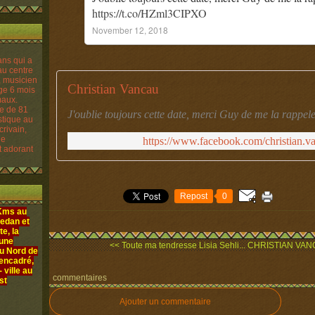
https://t.co/HZml3CIPXO
November 12, 2018
Christian Vancau
re de 81
J'oublie toujours cette date, merci Guy de me la rappel
istique au
crivain,
le
https://www.facebook.com/christian.
t adorant
Repost
0
 Kms au
edan et
e, la
 une
<< Toute ma tendresse Lisia Sehli...
CHRISTIAN VANC
au Nord de
 encadré,
ville au
commentaires
st
Ajouter un commentaire