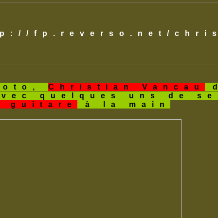
tp://fp.reverso.net/chr
hoto,
Christian Vancau
d
avec quelques uns de s
a guitare
à la main