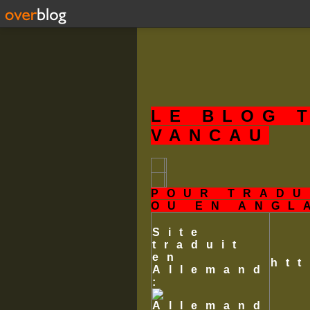
LE BLOG 
VANCAU
POUR TRADU
OU EN ANGL
Site
traduit
en
ht
Allemand
: