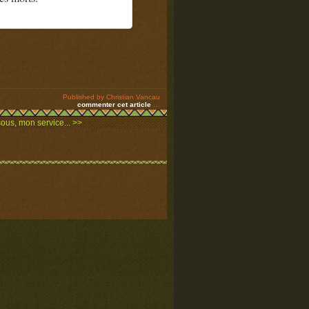
Published by Christian Vancau
commenter cet article
…
sous, mon service... >>