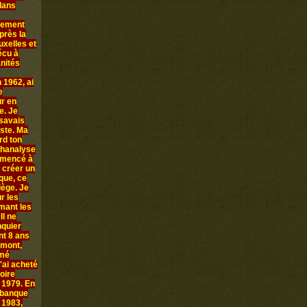
 dans
llement
près la
uxelles et
écu à
anités
 1962, ai
e
ur en
e. Je
 savais
iste. Ma
rd ton
chanalyse
ommencé à
 créer un
que, ce
iège. Je
r les
rmant les
Il ne
nquier
nt 8 ans
amont,
mmé
'ai acheté
oire
n 1979. En
 banque
 1983,