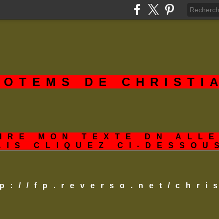
TOTEMS DE CHRISTI
IRE MON TEXTE DN ALL
AIS CLIQUEZ CI-DESSOU
tp://fp.reverso.net/chr