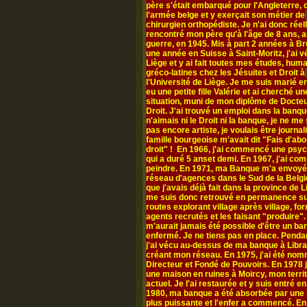
père s'était embarqué pour l'Angleterre,
l'armée belge et y exerçait son métier de
chirurgien orthopédiste. Je n'ai donc rée
rencontré mon père qu'à l'âge de 8 ans, a
guerre, en 1945. Mis à part 2 années à Br
une année en Suisse à Saint-Moritz, j'ai v
Liège et y ai fait toutes mes études, hum
gréco-latines chez les Jésuites et Droit à
l'Université de Liège. Je me suis marié en
eu une petite fille Valérie et ai cherché un
situation, muni de mon diplôme de Docte
Droit. J'ai trouvé un emploi dans la banqu
n'aimais ni le Droit ni la banque, je ne me
pas encore artiste, je voulais être journal
famille bourgeoise m'avait dit "Fais d'abo
droit" ! En 1966, j'ai commencé une psy
qui a duré 5 anset demi. En 1967, j'ai c
peindre. En 1971, ma Banque m'a envoyé
réseau d'agences dans le Sud de la Belgi
que j'avais déjà fait dans la province de L
me suis donc retrouvé en permanence su
routes explorant village après village, fo
agents recrutés et les faisant "produire". 
m'aurait jamais été possible d'être un ba
enfermé. Je ne tiens pas en place. Penda
j'ai vécu au-dessus de ma banque à Libr
créant mon réseau. En 1975, j'ai été no
Directeur et Fondé de Pouvoirs. En 1978 j
une maison en ruines à Moircy, mon territ
actuel. Je l'ai restaurée et y suis entré e
1980, ma banque a été absorbée par une
plus puissante et l'enfer a commencé. En