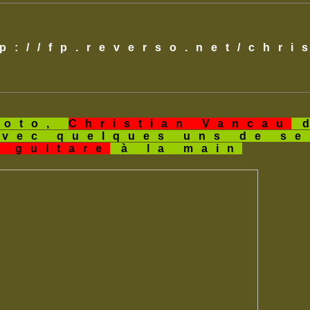
tp://fp.reverso.net/chr
hoto,
Christian Vancau
d
avec quelques uns de s
a guitare
à la main