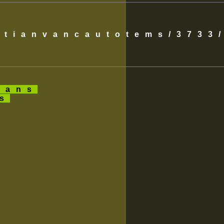
istianvancautotems/3733
ans
es