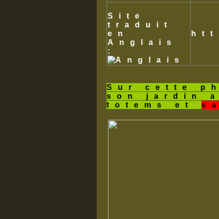
Site
traduit
en
ht
Anglais
:
Sur cette p
son jardin 
totems et
s