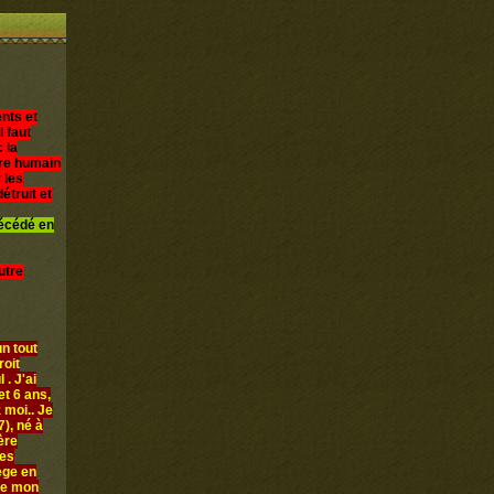
nts et
l faut
 la
être humain
 les
étruit et
décédé en
utre
n tout
roit
 . J'ai
et 6 ans,
 moi.. Je
), né à
ère
les
iège en
ue mon