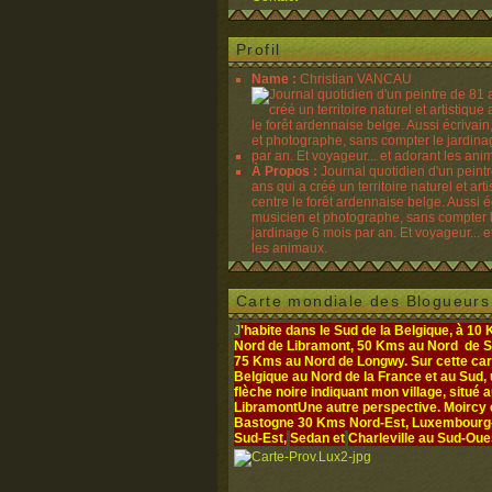
Profil
Name :
Christian VANCAU
À Propos :
Journal quotidien d'un peint
ans qui a créé un territoire naturel et art
centre le forêt ardennaise belge. Aussi é
musicien et photographe, sans compter 
jardinage 6 mois par an. Et voyageur... e
les animaux.
Carte mondiale des Blogueurs
J
'habite dans le Sud de la Belgique, à 10
Nord de Libramont, 50 Kms au Nord de S
75 Kms au Nord de Longwy. Sur cette cart
Belgique au Nord de la France et au Sud,
flèche noire indiquant mon village, situé 
Libramont
Une autre perspective. Moircy
Bastogne 30 Kms Nord-Est, Luxembourg- 
Sud-Est,
Sedan et
Charleville au Sud-Oue