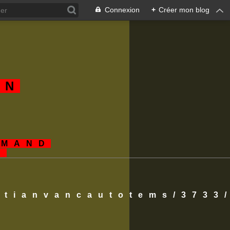
Connexion
+
Créer mon blog
AN
EMAND
S
istianvancautotems/3733