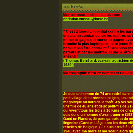
<a href=
Mon adresse-mail est la suivante:
christian.vancau@base.be
" C'est d'abord un combat contre les pare
ensuite un combat contre les maîtres qu'i
mener et gagner, et mener et gagner avec
brutalité la plus impitoyable, si le jeune 
ne veut pas être contraint à l'abandon par
parents et par les maîtres, et par là, être d
anéanti "
( Thomas Bernhard, écrivain autrichien 
1989 )
Ma biographie c'est ce combat et rien d'a
Je suis un homme de 74 ans retiré dans u
petit village des ardennes belges, un end
magnifique au bord de la forêt. J'y vis seul
une fille de 46 ans et deux petit-fils de 21 
qui vivent tous les trois à 10 Kms de chez
suis donc un homme d'avant-guerre (1937
Gand en Flandre, de père gantois et de m
liégeoise (Gand et Liège sont les deux vil
rebelles de Belgique ). Je suis arrivé à L
1940 avec ma mère et ma soeur, alors q