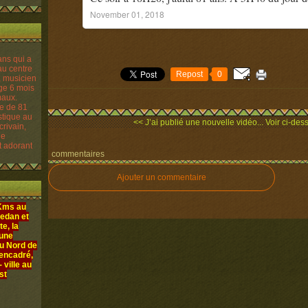
November 01, 2018
Repost
0
re de 81
istique au
<< J’ai publié une nouvelle vidéo...
Voir ci-des
crivain,
le
t adorant
commentaires
Ajouter un commentaire
 Kms au
edan et
e, la
 une
au Nord de
 encadré,
ville au
st