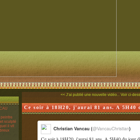
<< J’ai publié une nouvelle vidéo...
Voir ci-des
Ce soir à 18H20, j'aurai 81 ans. A 5H40 d
ANCAU
n peintre
 et sculpté
el il vit
Christian Vancau (
@VancauChristian
)
mbreux
Ce soir à 18H20, j'aurai 81 ans. A 5H40 du jour d