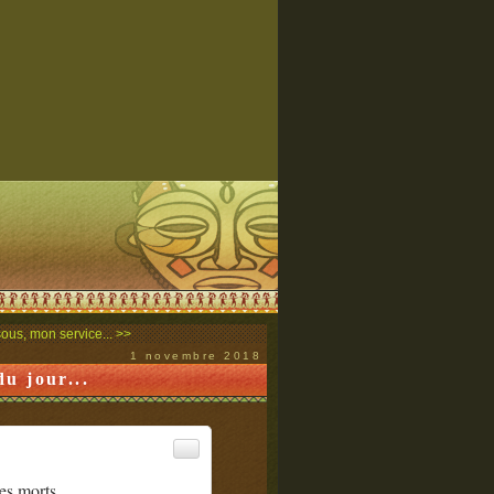
sous, mon service... >>
1 novembre 2018
u jour...
es morts.