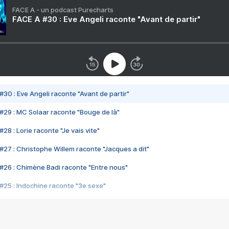
FACE A - un podcast Purecharts
FACE A #30 : Eve Angeli raconte "Avant de partir"
#30 : Eve Angeli raconte "Avant de partir"
#29 : MC Solaar raconte "Bouge de là"
28 : Lorie raconte "Je vais vite"
#27 : Christophe Willem raconte "Jacques a dit"
#26 : Chimène Badi raconte "Entre nous"
#25 : Indochine raconte "3e sexe"
#24 : Zaho raconte "C'est chelou"
#23 : Patrick Bruel raconte "Au café des délices"