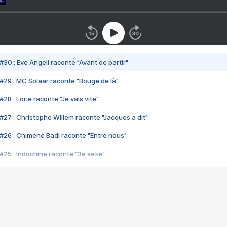
#30 : Eve Angeli raconte "Avant de partir"
#29 : MC Solaar raconte "Bouge de là"
28 : Lorie raconte "Je vais vite"
#27 : Christophe Willem raconte "Jacques a dit"
#26 : Chimène Badi raconte "Entre nous"
#25 : Indochine raconte "3e sexe"
#24 : Zaho raconte "C'est chelou"
#23 : Patrick Bruel raconte "Au café des délices"
#22 : Kyo raconte "Le chemin"
#21 : Nolwenn Leroy raconte "Cassé"