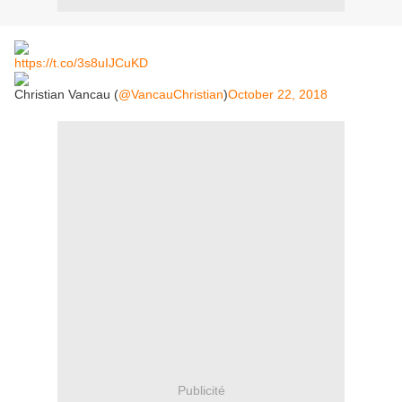
https://t.co/3s8uIJCuKD
Christian Vancau (
@VancauChristian
)
October 22, 2018
Publicité