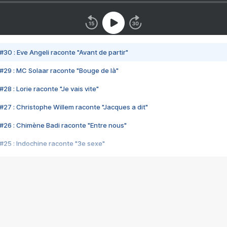
#30 : Eve Angeli raconte "Avant de partir"
#29 : MC Solaar raconte "Bouge de là"
28 : Lorie raconte "Je vais vite"
#27 : Christophe Willem raconte "Jacques a dit"
#26 : Chimène Badi raconte "Entre nous"
#25 : Indochine raconte "3e sexe"
#24 : Zaho raconte "C'est chelou"
#23 : Patrick Bruel raconte "Au café des délices"
#22 : Kyo raconte "Le chemin"
#21 : Nolwenn Leroy raconte "Cassé"