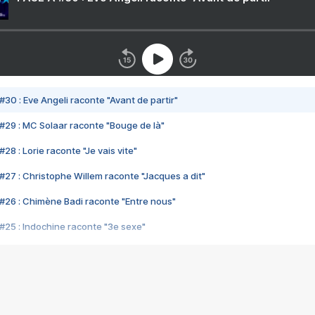
#30 : Eve Angeli raconte "Avant de partir"
#29 : MC Solaar raconte "Bouge de là"
28 : Lorie raconte "Je vais vite"
#27 : Christophe Willem raconte "Jacques a dit"
#26 : Chimène Badi raconte "Entre nous"
#25 : Indochine raconte "3e sexe"
#24 : Zaho raconte "C'est chelou"
#23 : Patrick Bruel raconte "Au café des délices"
#22 : Kyo raconte "Le chemin"