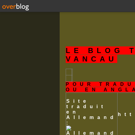
LE BLOG 
VANCAU
POUR TRADU
OU EN ANGL
Site
traduit
en
ht
Allemand
: