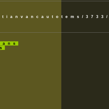
istianvancautotems/3733
ans
es