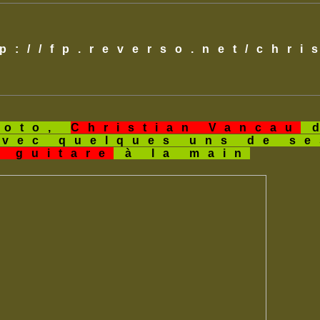
tp://fp.reverso.net/chr
hoto,
Christian Vancau
d
avec quelques uns de s
a guitare
à la main