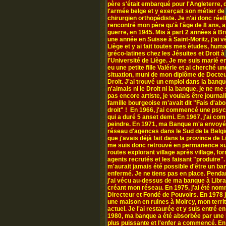
père s'était embarqué pour l'Angleterre,
l'armée belge et y exerçait son métier de
chirurgien orthopédiste. Je n'ai donc rée
rencontré mon père qu'à l'âge de 8 ans, a
guerre, en 1945. Mis à part 2 années à Br
une année en Suisse à Saint-Moritz, j'ai v
Liège et y ai fait toutes mes études, hum
gréco-latines chez les Jésuites et Droit à
l'Université de Liège. Je me suis marié en
eu une petite fille Valérie et ai cherché un
situation, muni de mon diplôme de Docte
Droit. J'ai trouvé un emploi dans la banqu
n'aimais ni le Droit ni la banque, je ne me
pas encore artiste, je voulais être journal
famille bourgeoise m'avait dit "Fais d'abo
droit" ! En 1966, j'ai commencé une psy
qui a duré 5 anset demi. En 1967, j'ai c
peindre. En 1971, ma Banque m'a envoyé
réseau d'agences dans le Sud de la Belgi
que j'avais déjà fait dans la province de L
me suis donc retrouvé en permanence su
routes explorant village après village, fo
agents recrutés et les faisant "produire". 
m'aurait jamais été possible d'être un ba
enfermé. Je ne tiens pas en place. Penda
j'ai vécu au-dessus de ma banque à Libr
créant mon réseau. En 1975, j'ai été no
Directeur et Fondé de Pouvoirs. En 1978 j
une maison en ruines à Moircy, mon territ
actuel. Je l'ai restaurée et y suis entré e
1980, ma banque a été absorbée par une
plus puissante et l'enfer a commencé. En