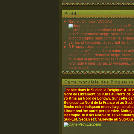
Profil
Name :
Christian VANCAU
À Propos :
Journal quotidien d'un peint
ans qui a créé un territoire naturel et art
centre le forêt ardennaise belge. Aussi é
musicien et photographe, sans compter 
jardinage 6 mois par an. Et voyageur... e
les animaux.
Carte mondiale des Blogueurs
J
'habite dans le Sud de la Belgique, à 10
Nord de Libramont, 50 Kms au Nord de S
75 Kms au Nord de Longwy. Sur cette cart
Belgique au Nord de la France et au Sud,
flèche noire indiquant mon village, situé 
Libramont
Une autre perspective. Moircy
Bastogne 30 Kms Nord-Est, Luxembourg- 
Sud-Est,
Sedan et
Charleville au Sud-Oue