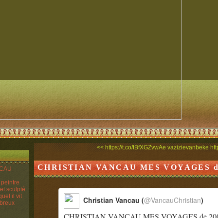
<< https://t.co/tBfXGZvwAe
vazizievanbeke http
CHRISTIAN VANCAU MES VOYAGES de 2
ANCAU
n peintre
 et sculpté
el il vit
Christian Vancau (
@VancauChristian
)
mbreux
CHRISTIAN VANCAU MES VOYAGES de 2006 à