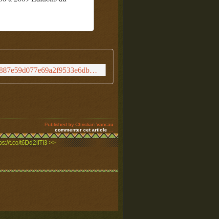
http://www.blurb.fr/bookstore/invited/7749982/ea2acf887e59d077e69a2f9533e6db2dd6a88f9c?utm_medium=social&utm_source=facebook&utm_campaign=bookstore-share
Published by Christian Vancau
commenter cet article
…
s://t.co/t6Dd2IITI3 >>