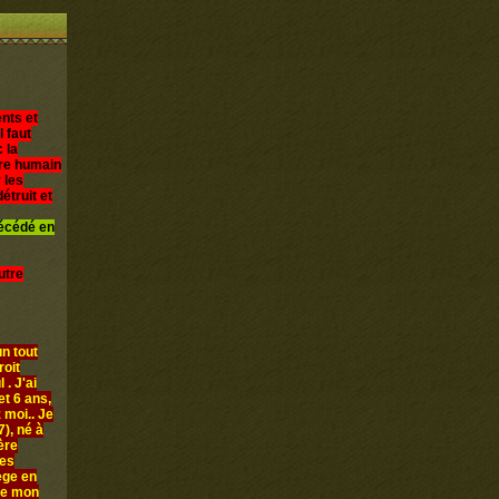
nts et
l faut
 la
être humain
 les
étruit et
décédé en
utre
n tout
roit
 . J'ai
et 6 ans,
 moi.. Je
), né à
ère
les
iège en
ue mon