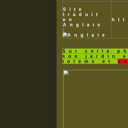
Site
traduit
en
ht
Anglais
:
Sur cette p
son jardin 
totems et
s