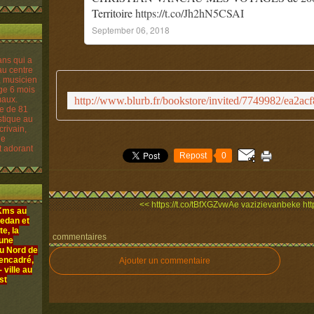
Territoire
https://t.co/Jh2hN5CSAI
September 06, 2018
re de 81
istique au
crivain,
le
t adorant
Repost
0
<< https://t.co/tBfXGZvwAe
vazizievanbeke http
 Kms au
edan et
e, la
commentaires
 une
au Nord de
 encadré,
Ajouter un commentaire
ville au
st