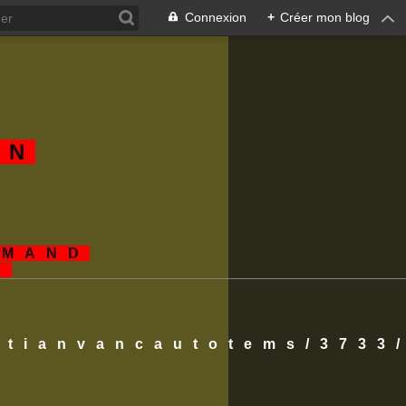
Connexion
+
Créer mon blog
AN
EMAND
S
istianvancautotems/3733