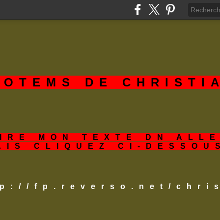
TOTEMS DE CHRISTI
IRE MON TEXTE DN ALL
AIS CLIQUEZ CI-DESSOU
tp://fp.reverso.net/chr