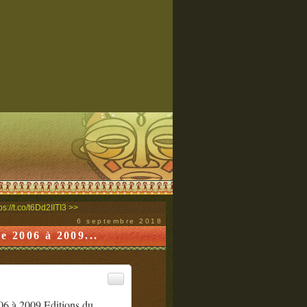
s://t.co/t6Dd2IITI3 >>
6 septembre 2018
006 à 2009...
 2009 Editions du