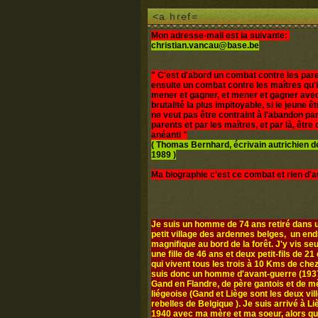
<a href=
Mon adresse-mail est la suivante:
christian.vancau@base.be
" C'est d'abord un combat contre les pare
ensuite un combat contre les maîtres qu'i
mener et gagner, et mener et gagner avec
brutalité la plus impitoyable, si le jeune 
ne veut pas être contraint à l'abandon par
parents et par les maîtres, et par là, être d
anéanti "
( Thomas Bernhard, écrivain autrichien 
1989 )
Ma biographie c'est ce combat et rien d'a
Je suis un homme de 74 ans retiré dans u
petit village des ardennes belges, un end
magnifique au bord de la forêt. J'y vis seul
une fille de 46 ans et deux petit-fils de 21 
qui vivent tous les trois à 10 Kms de chez
suis donc un homme d'avant-guerre (1937
Gand en Flandre, de père gantois et de m
liégeoise (Gand et Liège sont les deux vil
rebelles de Belgique ). Je suis arrivé à L
1940 avec ma mère et ma soeur, alors q