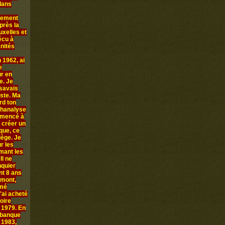
 dans
llement
près la
uxelles et
écu à
anités
 1962, ai
e
ur en
e. Je
 savais
iste. Ma
rd ton
chanalyse
ommencé à
 créer un
que, ce
iège. Je
r les
rmant les
Il ne
nquier
nt 8 ans
amont,
mmé
'ai acheté
oire
n 1979. En
 banque
 1983,