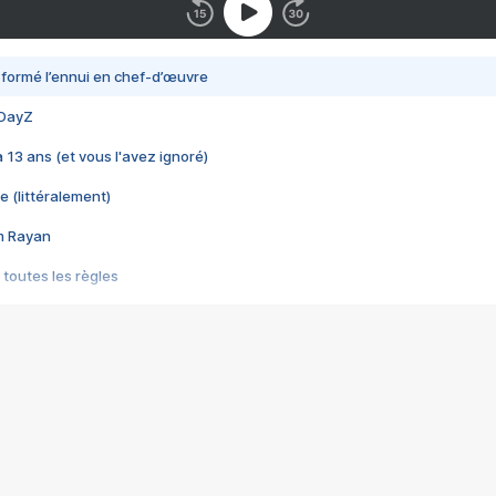
nsformé l’ennui en chef-d’œuvre
 DayZ
 a 13 ans (et vous l'avez ignoré)
e (littéralement)
im Rayan
 toutes les règles
s les jeux vidéo
us choquant de Rockstar ? - Le scandale BULLY
e plus moche de Steam
du RÊVE tourne au CAUCHEMAR
pendant 8 heures