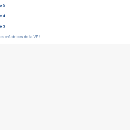
e 5
e 4
e 3
s créatrices de la VF !
e 2
e 1
e Mektoub My Love arrive enfin ! Rencontre avec Shaïn Boumedine et Sal
i : après Toni en famille
elle réalise le bouleversant Dites lui que je l'aime
ais ! Rencontre autour de Vie privée de Rebecca Zlotowski
 de Marguerite, Grave... Rencontre avec Ella Rumpf
 Les Rêveurs, un film intime sur la santé mentale