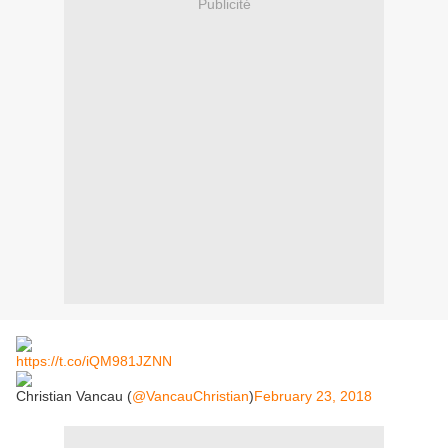
Publicité
https://t.co/iQM981JZNN
Christian Vancau (
@VancauChristian
)
February 23, 2018