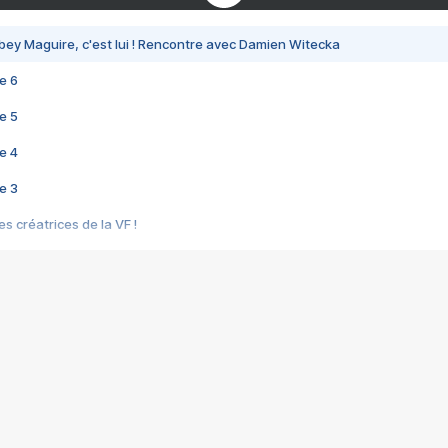
bey Maguire, c'est lui ! Rencontre avec Damien Witecka
e 6
e 5
e 4
e 3
s créatrices de la VF !
e 2
e 1
e Mektoub My Love arrive enfin ! Rencontre avec Shaïn Boumedine et Sal
i : après Toni en famille
elle réalise le bouleversant Dites lui que je l'aime
ais ! Rencontre autour de Vie privée de Rebecca Zlotowski