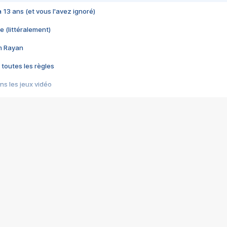
 a 13 ans (et vous l'avez ignoré)
e (littéralement)
im Rayan
 toutes les règles
s les jeux vidéo
us choquant de Rockstar ? - Le scandale BULLY
e plus moche de Steam
du RÊVE tourne au CAUCHEMAR
pendant 8 heures
it… à tort
umiliés par un jeu vidéo
ire - Final Fantasy 8