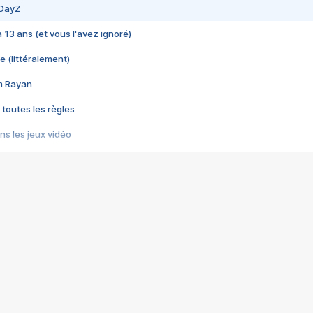
 DayZ
 a 13 ans (et vous l'avez ignoré)
e (littéralement)
im Rayan
 toutes les règles
s les jeux vidéo
us choquant de Rockstar ? - Le scandale BULLY
e plus moche de Steam
du RÊVE tourne au CAUCHEMAR
pendant 8 heures
it… à tort
umiliés par un jeu vidéo
ire - Final Fantasy 8