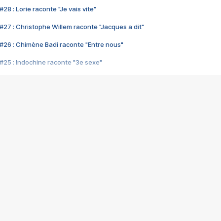
28 : Lorie raconte "Je vais vite"
#27 : Christophe Willem raconte "Jacques a dit"
#26 : Chimène Badi raconte "Entre nous"
#25 : Indochine raconte "3e sexe"
#24 : Zaho raconte "C'est chelou"
#23 : Patrick Bruel raconte "Au café des délices"
#22 : Kyo raconte "Le chemin"
#21 : Nolwenn Leroy raconte "Cassé"
#20 : Patrick Hernandez raconte "Born to be alive"
#19 : Lorie raconte "Près de moi"
#18 : Michael Jones raconte "A nos actes manqués" (avec Jean-Jacque
#17 : Khaled raconte "Aïcha"