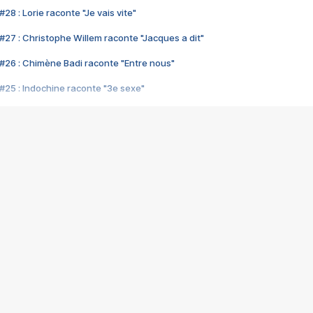
28 : Lorie raconte "Je vais vite"
#27 : Christophe Willem raconte "Jacques a dit"
#26 : Chimène Badi raconte "Entre nous"
#25 : Indochine raconte "3e sexe"
#24 : Zaho raconte "C'est chelou"
#23 : Patrick Bruel raconte "Au café des délices"
#22 : Kyo raconte "Le chemin"
#21 : Nolwenn Leroy raconte "Cassé"
#20 : Patrick Hernandez raconte "Born to be alive"
#19 : Lorie raconte "Près de moi"
#18 : Michael Jones raconte "A nos actes manqués" (avec Jean-Jacque
#17 : Khaled raconte "Aïcha"