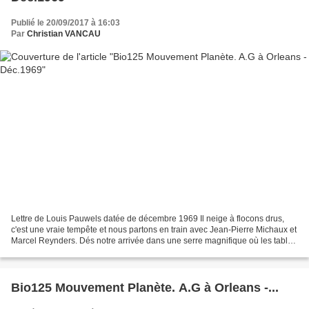
Publié le 20/09/2017 à 16:03
Par
Christian VANCAU
Lettre de Louis Pauwels datée de décembre 1969 Il neige à flocons drus,
c'est une vraie tempête et nous partons en train avec Jean-Pierre Michaux et
Marcel Reynders. Dés notre arrivée dans une serre magnifique où les tables
sont déjà dressées, nous sommes...
Bio125 Mouvement Planète. A.G à Orleans -...