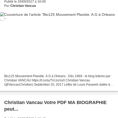
Publié le 20/09/2017 à 16:00
Par
Christian Vancau
Bio125 Mouvement Planète. A.G à Orleans - Déc.1969 - le blog totems par :
Christian VANCAU https://t.co/syTVczuVu0 Christian Vancau
(@VancauChristian) September 20, 2017 Lettre de Louis Pauwels datée de
décembre 1969 Il neige à flocons drus, c'est une...
Christian Vancau Votre PDF MA BIOGRAPHIE
peut...