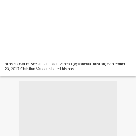
https://t.co/vFbC5e52lE Christian Vancau (@VancauChristian) September
23, 2017 Christian Vancau shared his post.