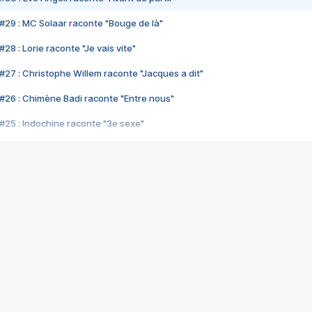
#29 : MC Solaar raconte "Bouge de là"
28 : Lorie raconte "Je vais vite"
#27 : Christophe Willem raconte "Jacques a dit"
#26 : Chimène Badi raconte "Entre nous"
#25 : Indochine raconte "3e sexe"
#24 : Zaho raconte "C'est chelou"
#23 : Patrick Bruel raconte "Au café des délices"
#22 : Kyo raconte "Le chemin"
#21 : Nolwenn Leroy raconte "Cassé"
#20 : Patrick Hernandez raconte "Born to be alive"
#19 : Lorie raconte "Près de moi"
#18 : Michael Jones raconte "A nos actes manqués" (avec Jean-Jacque